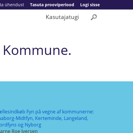
ta ühendust
Tasuta prooviperiood
Logi sisse
Kasutajatugi
ns Kommune.
ællesindkøb Fyn på vegne af kommunerne:
aaborg-Midtfyn, Kerteminde, Langeland,
ordfyns og Nyborg
jarne Roe Iversen