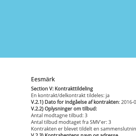
Eesmärk
Section
V:
Kontrakttildeling
En kontrakt/delkontrakt tildeles:
ja
V.2.1)
Dato for indgåelse af kontrakten
: 2016-
V.2.2)
Oplysninger om tilbud:
Antal modtagne tilbud: 3
Antal tilbud modtaget fra SMV'er
: 3
Kontrakten er blevet tildelt en sammenslutni
V.2.3)
Kontrahentens navn og adresse