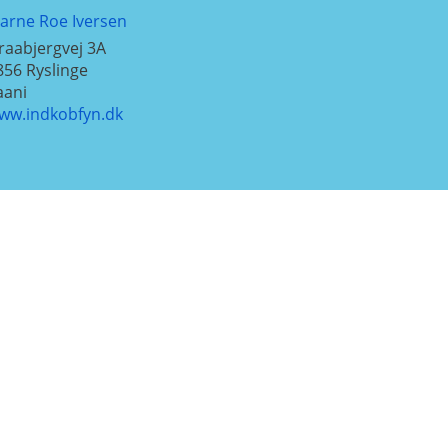
jarne Roe Iversen
raabjergvej 3A
856
Ryslinge
aani
ww.indkobfyn.dk