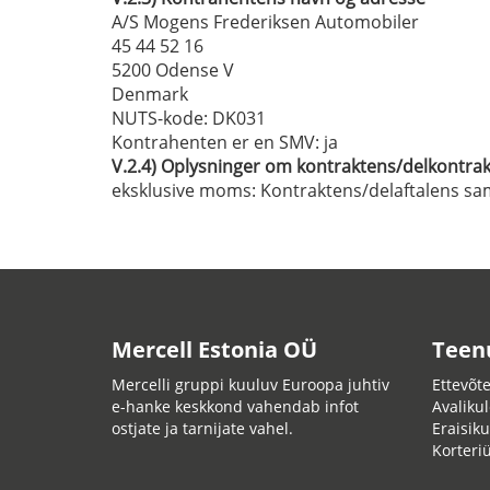
A/S Mogens Frederiksen Automobiler
45 44 52 16
5200 Odense V
Denmark
NUTS-kode
: DK031
Kontrahenten er en SMV:
ja
V.2.4)
Oplysninger om kontraktens/delkontrak
eksklusive moms:
Kontraktens/delaftalens sa
Mercell Estonia OÜ
Teen
Mercelli gruppi kuuluv Euroopa juhtiv
Ettevõte
e-hanke keskkond vahendab infot
Avalikul
ostjate ja tarnijate vahel.
Eraisiku
Korteri