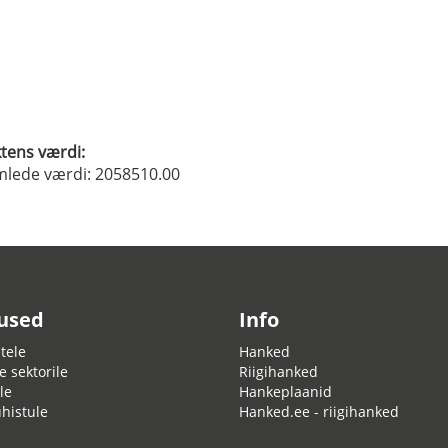
tens værdi:
mlede værdi: 2058510.00
used
Info
tele
Hanked
e sektorile
Riigihanked
le
Hankeplaanid
ühistule
Hanked.ee - riigihanked