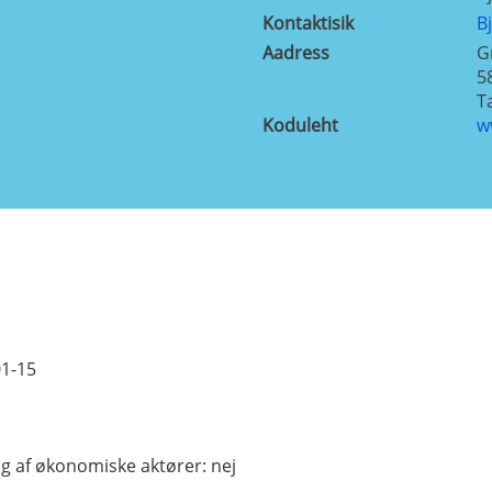
Kontaktisik
B
Aadress
G
5
T
Koduleht
w
01-15
ng af økonomiske aktører:
nej