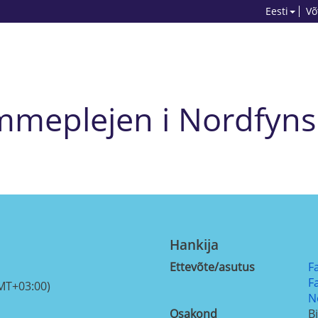
Eesti
Võ
hjemmeplejen i Nordfy
Hankija
Ettevõte/asutus
F
F
MT+03:00)
N
Osakond
B