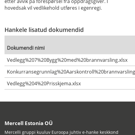
etter avvik på forespørsel fra oppdragsgiver. I
hovedsak vil vedlikehold utføres i egenregi.
Hankele lisatud dokumendid
Dokumendi nimi
Vedlegg%207%20Bygg%20med%20brannvarsling.xlsx
Konkurransegrunnlag%20Aarskontroll%20brannvarsling
Vedlegg%204%20Prisskjema.xlsx
Mercell Estonia OÜ
Mercelli gruppi kuuluv Euroopa juhtiv e-hanke keskkond