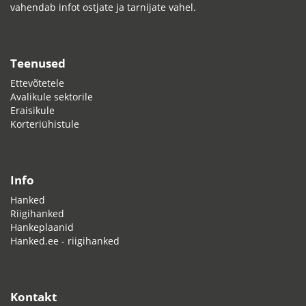
vahendab infot ostjate ja tarnijate vahel.
Teenused
Ettevõtetele
Avalikule sektorile
Eraisikule
Korteriühistule
Info
Hanked
Riigihanked
Hankeplaanid
Hanked.ee - riigihanked
Kontakt