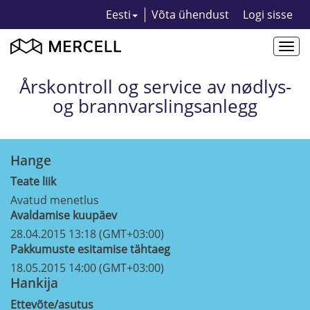
Eesti
Võta ühendust
Logi sisse
Togg
navi
Årskontroll og service av nødlys-
og brannvarslingsanlegg
Hange
Teate liik
Avatud menetlus
Avaldamise kuupäev
28.04.2015 13:18 (GMT+03:00)
Pakkumuste esitamise tähtaeg
18.05.2015 14:00 (GMT+03:00)
Hankija
Ettevõte/asutus