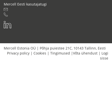
Mercell Eesti kasutajatugi
Mercell Estonia OÜ
|
Põhja puiestee 21C
,
10143
Tallinn
,
Eesti
Privacy policy
|
Cookies
|
Tingimused
|
Võta ühendust
|
Logi
sisse