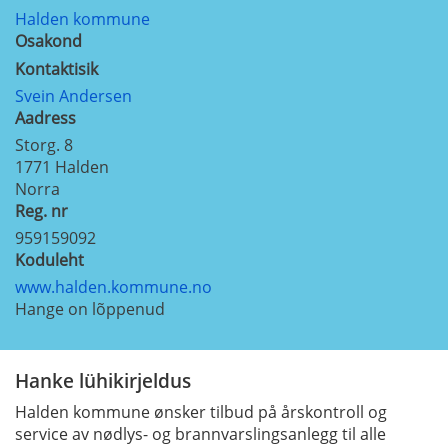
Halden kommune
Osakond
Kontaktisik
Svein Andersen
Aadress
Storg. 8
1771
Halden
Norra
Reg. nr
959159092
Koduleht
www.halden.kommune.no
Hange on lõppenud
Hanke lühikirjeldus
Halden kommune ønsker tilbud på årskontroll og
service av nødlys- og brannvarslingsanlegg til alle