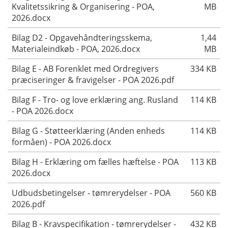
Kvalitetssikring & Organisering - POA,
MB
2026.docx
Bilag D2 - Opgavehåndteringsskema,
1,44
Materialeindkøb - POA, 2026.docx
MB
Bilag E - AB Forenklet med Ordregivers
334 KB
præciseringer & fravigelser - POA 2026.pdf
Bilag F - Tro- og love erklæring ang. Rusland
114 KB
- POA 2026.docx
Bilag G - Støtteerklæring (Anden enheds
114 KB
formåen) - POA 2026.docx
Bilag H - Erklæring om fælles hæftelse - POA
113 KB
2026.docx
Udbudsbetingelser - tømrerydelser - POA
560 KB
2026.pdf
Bilag B - Kravspecifikation - tømrerydelser -
432 KB