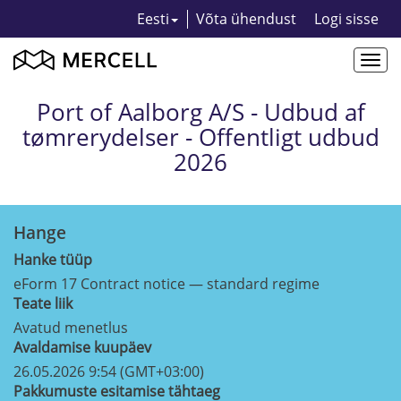
Eesti
Võta ühendust
Logi sisse
Togg
navi
Port of Aalborg A/S - Udbud af
tømrerydelser - Offentligt udbud
2026
Hange
Hanke tüüp
eForm 17 Contract notice — standard regime
Teate liik
Avatud menetlus
Avaldamise kuupäev
26.05.2026 9:54 (GMT+03:00)
Pakkumuste esitamise tähtaeg