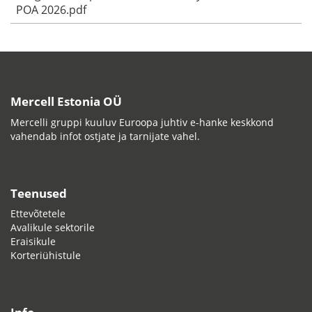
POA 2026.pdf
Mercell Estonia OÜ
Mercelli gruppi kuuluv Euroopa juhtiv e-hanke keskkond
vahendab infot ostjate ja tarnijate vahel.
Teenused
Ettevõtetele
Avalikule sektorile
Eraisikule
Korteriühistule