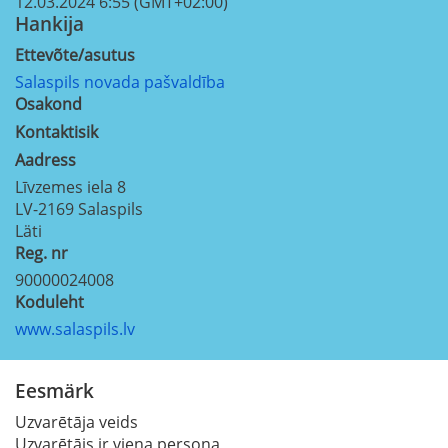
12.03.2024 6:55 (GMT+02:00)
Hankija
Ettevõte/asutus
Salaspils novada pašvaldība
Osakond
Kontaktisik
Aadress
Līvzemes iela 8
LV-2169
Salaspils
Läti
Reg. nr
90000024008
Koduleht
www.salaspils.lv
Eesmärk
Uzvarētāja veids
Uzvarētājs ir viena persona