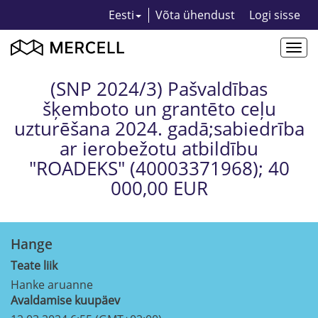
Eesti
Võta ühendust
Logi sisse
Togg
navi
(SNP 2024/3) Pašvaldības
šķemboto un grantēto ceļu
uzturēšana 2024. gadā;sabiedrība
ar ierobežotu atbildību
"ROADEKS" (40003371968); 40
000,00 EUR
Hange
Teate liik
Hanke aruanne
Avaldamise kuupäev