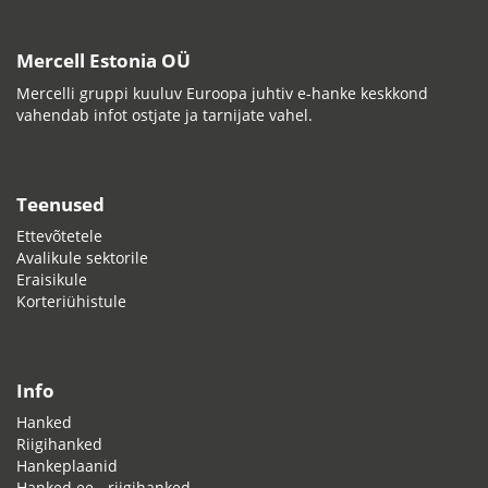
Mercell Estonia OÜ
Mercelli gruppi kuuluv Euroopa juhtiv e-hanke keskkond
vahendab infot ostjate ja tarnijate vahel.
Teenused
Ettevõtetele
Avalikule sektorile
Eraisikule
Korteriühistule
Info
Hanked
Riigihanked
Hankeplaanid
Hanked.ee - riigihanked