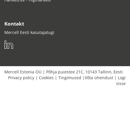
Kontakt
Mercell Eesti kasutajatugi
Mercell Estonia OÜ
|
Põhja puiestee 21C
,
10143
Tallinn
,
Eesti
Privacy policy
|
Cookies
|
Tingimused
|
Võta ühendust
|
Logi
sisse