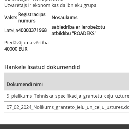
Uzvarētājs ir ekonomikas dalībnieku grupa
Reģistrācijas
Valsts
Nosaukums
numurs
sabiedrība ar ierobežotu
Latvija
40003371968
atbildību "ROADEKS"
Piedāvājuma vērtība
40000 EUR
Hankele lisatud dokumendid
Dokumendi nimi
5_pielikums_Tehniska_specifikacija_grantetu_ceļu_uztu
07_02_2024_Nolikums_granteto_ielu_un_celju_uztures.d