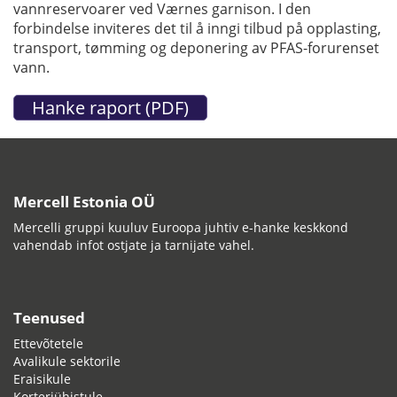
vannreservoarer ved Værnes garnison. I den
forbindelse inviteres det til å inngi tilbud på opplasting,
transport, tømming og deponering av PFAS-forurenset
vann.
Mercell Estonia OÜ
Mercelli gruppi kuuluv Euroopa juhtiv e-hanke keskkond
vahendab infot ostjate ja tarnijate vahel.
Teenused
Ettevõtetele
Avalikule sektorile
Eraisikule
Korteriühistule