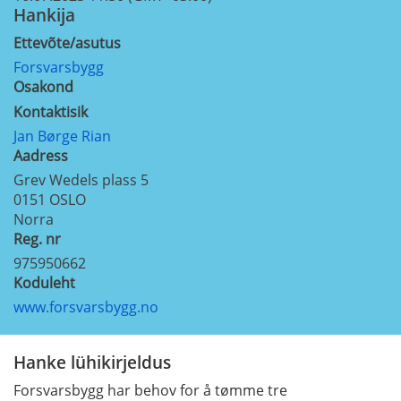
Hankija
Ettevõte/asutus
Forsvarsbygg
Osakond
Kontaktisik
Jan Børge Rian
Aadress
Grev Wedels plass 5
0151
OSLO
Norra
Reg. nr
975950662
Koduleht
www.forsvarsbygg.no
Hanke lühikirjeldus
Forsvarsbygg har behov for å tømme tre