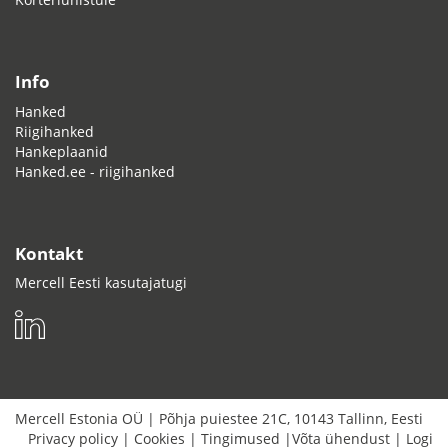
Info
Hanked
Riigihanked
Hankeplaanid
Hanked.ee - riigihanked
Kontakt
Mercell Eesti kasutajatugi
Mercell Estonia OÜ
|
Põhja puiestee 21C
,
10143
Tallinn
,
Eesti
Privacy policy
|
Cookies
|
Tingimused
|
Võta ühendust
|
Logi