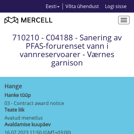
Eesti
Võta ühendust
Logi sisse
Togg
navi
710210 - C04188 - Sanering av
PFAS-forurenset vann i
vannreservoarer - Værnes
garnison
Hange
Hanke tüüp
03 - Contract award notice
Teate liik
Avatud menetlus
Avaldamise kuupäev
16.07.2023 11:50 (GMT+03:00)