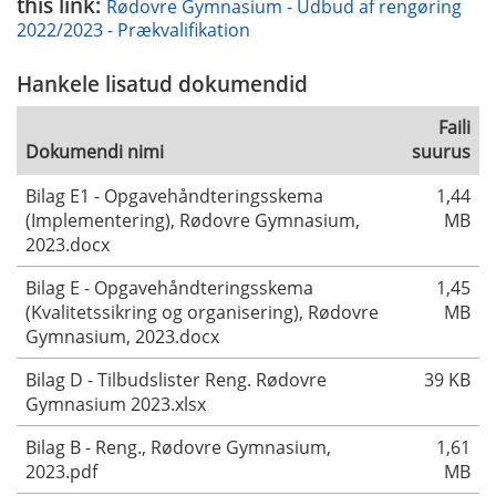
this link:
Rødovre Gymnasium - Udbud af rengøring
2022/2023 - Prækvalifikation
Hankele lisatud dokumendid
Faili
Dokumendi nimi
suurus
Bilag E1 - Opgavehåndteringsskema
1,44
(Implementering), Rødovre Gymnasium,
MB
2023.docx
Bilag E - Opgavehåndteringsskema
1,45
(Kvalitetssikring og organisering), Rødovre
MB
Gymnasium, 2023.docx
Bilag D - Tilbudslister Reng. Rødovre
39 KB
Gymnasium 2023.xlsx
Bilag B - Reng., Rødovre Gymnasium,
1,61
2023.pdf
MB