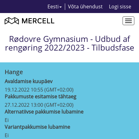
Eesti
Võta ühendust
Logi sisse
Togg
navi
Rødovre Gymnasium - Udbud af
rengøring 2022/2023 - Tilbudsfase
Hange
Avaldamise kuupäev
19.12.2022 10:55 (GMT+02:00)
Pakkumuste esitamise tähtaeg
27.12.2022 13:00 (GMT+02:00)
Alternatiivse pakkumise lubamine
Ei
Variantpakkumise lubamine
Ei