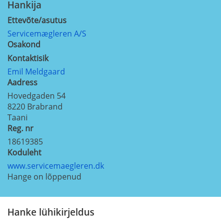
Hankija
Ettevõte/asutus
Servicemægleren A/S
Osakond
Kontaktisik
Emil Meldgaard
Aadress
Hovedgaden 54
8220
Brabrand
Taani
Reg. nr
18619385
Koduleht
www.servicemaegleren.dk
Hange on lõppenud
Hanke lühikirjeldus