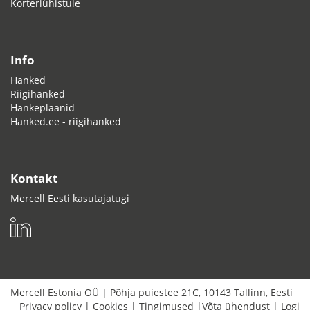
Korteriühistule
Info
Hanked
Riigihanked
Hankeplaanid
Hanked.ee - riigihanked
Kontakt
Mercell Eesti kasutajatugi
Mercell Estonia OÜ
|
Põhja puiestee 21C
,
10143
Tallinn
,
Eesti
Privacy policy
|
Cookies
|
Tingimused
|
Võta ühendust
|
Logi