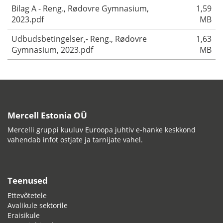
Bilag A - Reng., Rødovre Gymnasium,
1,59
2023.pdf
MB
Udbudsbetingelser,- Reng., Rødovre
1,63
Gymnasium, 2023.pdf
MB
Mercell Estonia OÜ
Mercelli gruppi kuuluv Euroopa juhtiv e-hanke keskkond
vahendab infot ostjate ja tarnijate vahel.
Teenused
Ettevõtetele
Avalikule sektorile
Eraisikule