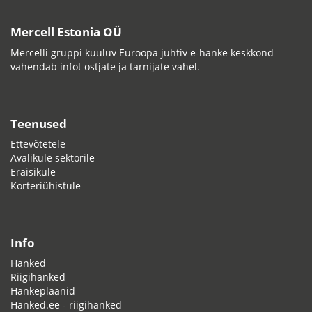
Mercell Estonia OÜ
Mercelli gruppi kuuluv Euroopa juhtiv e-hanke keskkond
vahendab infot ostjate ja tarnijate vahel.
Teenused
Ettevõtetele
Avalikule sektorile
Eraisikule
Korteriühistule
Info
Hanked
Riigihanked
Hankeplaanid
Hanked.ee - riigihanked