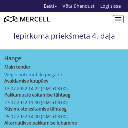
Eesti
Võta ühendust
Logi sisse
Togg
navi
Iepirkuma priekšmeta 4. daļa
Hange
Main tender
Vieglo automobiļu piegāde
Avaldamise kuupäev
13.07.2022 14:22 (GMT+03:00)
Pakkumuste esitamise tähtaeg
27.07.2022 11:00 (GMT+03:00)
Küsimuste esitamise tähtaeg
25.07.2022 14:00 (GMT+03:00)
Alternatiivse pakkumise lubamine