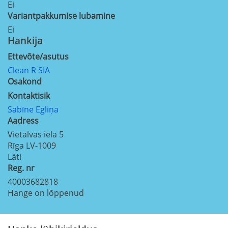
Ei
Variantpakkumise lubamine
Ei
Hankija
Ettevõte/asutus
Clean R SIA
Osakond
Kontaktisik
Sabīne Egliņa
Aadress
Vietalvas iela 5
Rīga
LV-1009
Läti
Reg. nr
40003682818
Hange on lõppenud