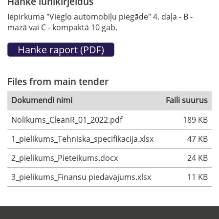
Hanke lühikirjeldus
Iepirkuma "Vieglo automobiļu piegāde" 4. daļa - B -
mazā vai C - kompaktā 10 gab.
Files from main tender
Dokumendi nimi
Faili suurus
Nolikums_CleanR_01_2022.pdf
189 KB
1_pielikums_Tehniska_specifikacija.xlsx
47 KB
2_pielikums_Pieteikums.docx
24 KB
3_pielikums_Finansu piedavajums.xlsx
11 KB