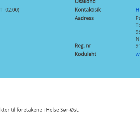
Osakond
T+02:00)
Kontaktisik
H
Aadress
P
T
9
N
Reg. nr
9
Koduleht
w
r til foretakene i Helse Sør-Øst.