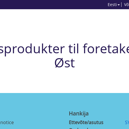
Eesti
Võ
produkter til foretake
Øst
Hankija
 notice
Ettevõte/asutus
S