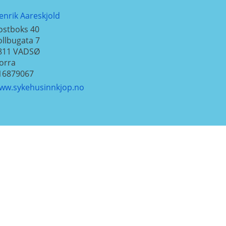
enrik Aareskjold
ostboks 40
ollbugata 7
811
VADSØ
orra
16879067
ww.sykehusinnkjop.no