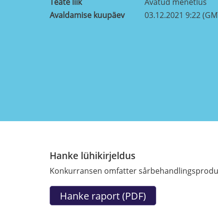
Teate liik
Avatud menetlus
Avaldamise kuupäev
03.12.2021 9:22 (GM
Hanke lühikirjeldus
Konkurransen omfatter sårbehandlingsprodukte