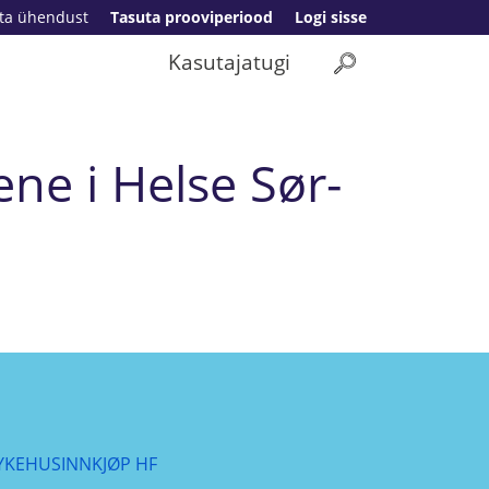
ta ühendust
Tasuta prooviperiood
Logi sisse
Kasutajatugi
ne i Helse Sør-
YKEHUSINNKJØP HF