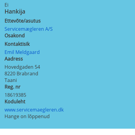
Ei
Hankija
Ettevõte/asutus
Servicemægleren A/S
Osakond
Kontaktisik
Emil Meldgaard
Aadress
Hovedgaden 54
8220
Brabrand
Taani
Reg. nr
18619385
Koduleht
www.servicemaegleren.dk
Hange on lõppenud