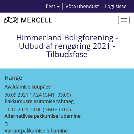
Eesti
Võta ühendust
Logi sisse
Togg
navi
Himmerland Boligforening -
Udbud af rengøring 2021 -
Tilbudsfase
Hange
Avaldamise kuupäev
30.09.2021 17:24 (GMT+03:00)
Pakkumuste esitamise tähtaeg
11.10.2021 13:00 (GMT+03:00)
Alternatiivse pakkumise lubamine
Ei
Variantpakkumise lubamine