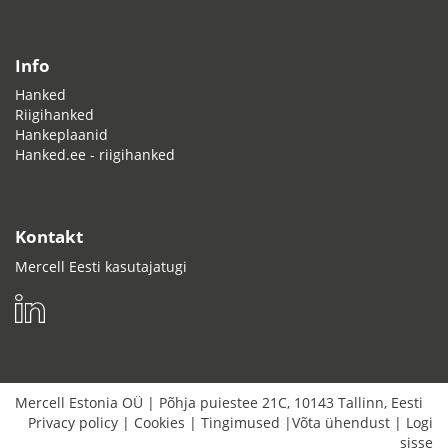
Info
Hanked
Riigihanked
Hankeplaanid
Hanked.ee - riigihanked
Kontakt
Mercell Eesti kasutajatugi
Mercell Estonia OÜ
|
Põhja puiestee 21C
,
10143
Tallinn
,
Eesti
Privacy policy
|
Cookies
|
Tingimused
|
Võta ühendust
|
Logi
sisse