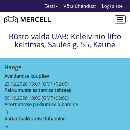
Eesti
Võta ühendust
Logi sisse
Togg
navi
Būsto valda UAB: Keleivinio lifto
keitimas, Saulės g. 55, Kaune
Hange
Avaldamise kuupäev
23.12.2020 13:07 (GMT+02:00)
Pakkumuste esitamise tähtaeg
29.12.2020 13:00 (GMT+02:00)
Alternatiivse pakkumise lubamine
Ei
Variantpakkumise lubamine
Ei