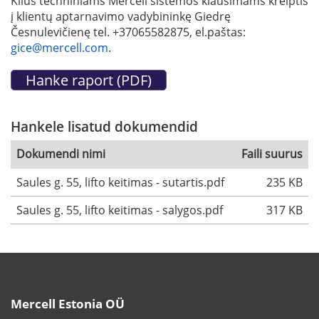
Kilus techniniams Mercell sistemos klausimams kreiptis
į klientų aptarnavimo vadybininkę Giedrę
Česnulevičienę tel. +37065582875, el.paštas:
gice@mercell.com
.
Hankele lisatud dokumendid
Dokumendi nimi
Faili suurus
Saules g. 55, lifto keitimas - sutartis.pdf
235 KB
Saules g. 55, lifto keitimas - salygos.pdf
317 KB
Mercell Estonia OÜ