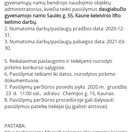
gyvenamųjų namų bendrojo naudojimo objektų
administratorius, kviečia teikti pasiūlymus
daugiabučio
gyvenamojo namo
Saulės g. 55
, Kaune keleivinio lifto
keitimo darbų
.
2. Numatoma darbų/paslaugų pradžios data: 2020-12-
31.
3. Numatoma darbų/paslaugų pabaigos data: 2021-03-
30.
5. Reikalavimai paslaugoms ir teikėjams nurodyti
pirkimo konkurso sąlygose.
6. Pasiūlymai teikiami iki datos, nurodytos pirkimo
dokumentuose.
7. Pasiūlymų peržiūros posėdis įvyks 2020 m. gruodžio
23 d. 11:00 val., adresu: Chemijos g. 15, Kaunas.
8. Pasiūlymų peržiūros procedūroje gali dalyvauti
pasiūlymus pateikę tiekėjai (jų įgalioti atstovai).
PASTABA: