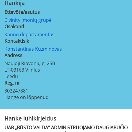
Hankija
Ettevõte/asutus
Civinity įmonių grupė
Osakond
Kauno departamentas
Kontaktisik
Konstantinas Kuzminovas
Aadress
Naujoji Riovonių g. 25B
LT-03163
Vilnius
Leedu
Reg. nr
302247881
Hange on lõppenud
Hanke lühikirjeldus
UAB „BŪSTO VALDA“ ADMINISTRUOJAMO DAUGIABUČIO