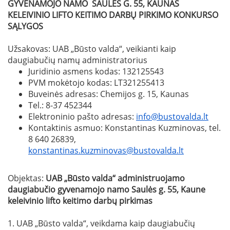
GYVENAMOJO NAMO SAULĖS G. 55, KAUNAS
KELEIVINIO LIFTO KEITIMO DARBŲ
PIRKIMO KONKURSO
SĄLYGOS
Užsakovas: UAB „Būsto valda“, veikianti kaip
daugiabučių namų administratorius
Juridinio asmens kodas: 132125543
PVM mokėtojo kodas: LT321255413
Buveinės adresas: Chemijos g. 15, Kaunas
Tel.: 8-37 452344
Elektroninio pašto adresas:
info@bustovalda.lt
Kontaktinis asmuo: Konstantinas Kuzminovas, tel.
8 640 26839,
konstantinas.kuzminovas@bustovalda.lt
Objektas:
UAB „Būsto valda“ administruojamo
daugiabučio gyvenamojo namo Saulės g. 55, Kaune
keleivinio lifto keitimo darbų pirkimas
1. UAB „Būsto valda“, veikdama kaip daugiabučių