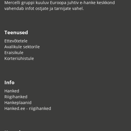
Mercelli gruppi kuuluv Euroopa juhtiv e-hanke keskkond
vahendab infot ostjate ja tarnijate vahel.
Teenused
Ettevõtetele
Avalikule sektorile
Eraisikule
Korteriühistule
Info
Hanked
Riigihanked
Hankeplaanid
Hanked.ee - riigihanked