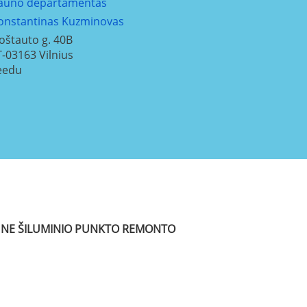
auno departamentas
onstantinas Kuzminovas
oštauto g. 40B
T-03163
Vilnius
eedu
UNE
ŠILUMINIO PUNKTO REMONTO