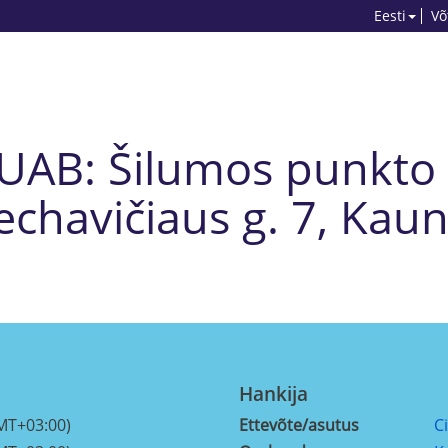
Eesti
Võ
 UAB: Šilumos punkto 
echavičiaus g. 7, Kau
Hankija
MT+03:00)
Ettevõte/asutus
C