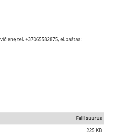
ičienę tel. +37065582875, el.paštas:
Faili suurus
225 KB