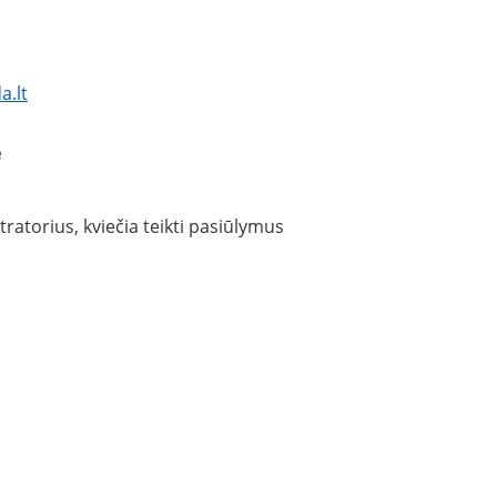
a.lt
e
torius, kviečia teikti pasiūlymus