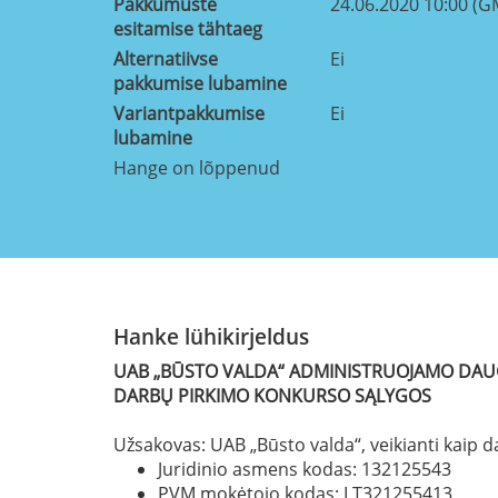
Pakkumuste
24.06.2020 10:00 (G
esitamise tähtaeg
Alternatiivse
Ei
pakkumise lubamine
Variantpakkumise
Ei
lubamine
Hange on lõppenud
Hanke lühikirjeldus
UAB „BŪSTO VALDA“ ADMINISTRUOJAMO DAU
DARBŲ
PIRKIMO KONKURSO SĄLYGOS
Užsakovas: UAB „Būsto valda“, veikianti kaip
Juridinio asmens kodas: 132125543
PVM mokėtojo kodas: LT321255413