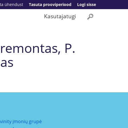
ta ühendust
Tasuta prooviperiood
Logi sisse
Kasutajatugi
remontas, P.
nas
ivinity įmonių grupė