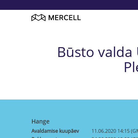
Būsto valda
Pl
Hange
Avaldamise kuupäev
11.06.2020 14:15 (G