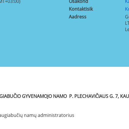
MT+03:00)
Osakond
K
Kontaktisik
K
Aadress
G
L
L
GIABUČIO GYVENAMOJO NAMO P. PLECHAVIČIAUS G. 7, KA
 daugiabučių namų administratorius