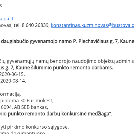
nas
lda.lt
vas, tel. 8 640 26839,
konstantinas.kuzminovas@bustovald
 daugiabučio gyvenamojo namo P. Plechavičiaus g. 7, Kaun
čių gyvenamųjų namų bendrojo naudojimo objektų administra
us g. 7
, Kaune
šiluminio punkto remonto darbams
.
2020-06-15.
2020-08-14.
formaciją,
papildomą 30 Eur mokestį.
6094, AB SEB bankas,
inio punkto remonto darbų
konkursinė medžiaga
“.
yti pirkimo konkurso sąlygose.
pirkimo dokumentuose.