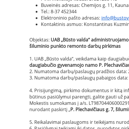
Buveinės adresas: Chemijos g. 11, Kau
Tel.: 8-37 452344
Elektroninio pašto adresas:
info@bustova
Kontaktinis asmuo: Konstantinas Kuzmino
Objektas:
UAB „Būsto valda“ administruojamo
šiluminio punkto remonto darbų
pirkimas
1. UAB „Būsto valda“, veikdama kaip daugiabu
daugiabučio gyvenamojo namo
P. Plechavičia
2. Numatoma darbų/paslaugų pradžios data: 
3. Numatoma darbų/paslaugų pabaigos data: 
4. Prisijungimą, pirkimo dokumentus ir kitą in
būtinus pasiūlymui parengti, galite gauti už 
Mokestis sumokamas į a/s. LT98704406000291
nurodant paskirtį „
P. Plechavičiaus g. 7
,
šilum
5. Reikalavimai paslaugoms ir teikėjams nurod
6. Pasiūlymai teikiami iki datos, nurodytos 