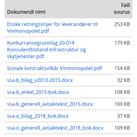
Faili
Dokumendi nimi
suurus
Etiske retningslinjer for leverandører til
253 KB
Vinmonopolet.pdf
Konkurransegrunnlag 20-014
179 KB
Konsulentbistand Infrastruktur og
skytjenester.pdf
Sosiale kontraktsvilkår Vinmonopolet.pdf
154 KB
ssa-b_bilag_v2013-2015.docx
32 KB
ssa-b_enkel_2015-bok.docx
108 KB
ssa-b_generell_avtaletekst_2015.docx
100 KB
ssa-o_bilag_2018_bok.docx
37 KB
ssa-o_generell_avtaletekst_2018_bok.docx
109 KB