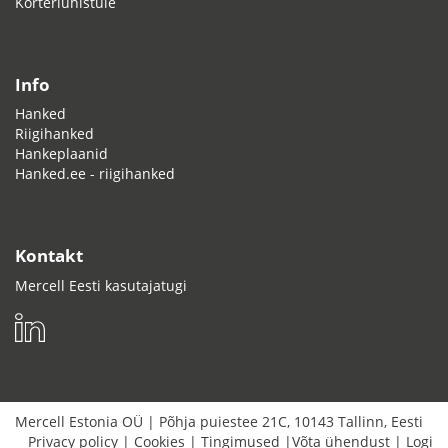
Korteriühistule
Info
Hanked
Riigihanked
Hankeplaanid
Hanked.ee - riigihanked
Kontakt
Mercell Eesti kasutajatugi
Mercell Estonia OÜ
|
Põhja puiestee 21C
,
10143
Tallinn
,
Eesti
Privacy policy
|
Cookies
|
Tingimused
|
Võta ühendust
|
Logi