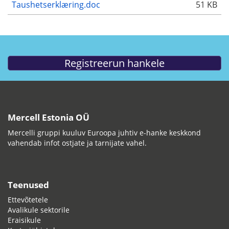
Taushetserklæring.doc
51 KB
Mercell Estonia OÜ
Mercelli gruppi kuuluv Euroopa juhtiv e-hanke keskkond
vahendab infot ostjate ja tarnijate vahel.
Teenused
Ettevõtetele
Avalikule sektorile
Eraisikule