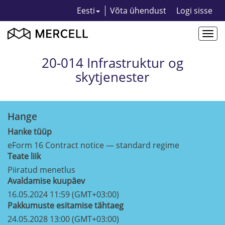
Eesti
Võta ühendust
Logi sisse
Togg
navi
20-014 Infrastruktur og
skytjenester
Hange
Hanke tüüp
eForm 16 Contract notice — standard regime
Teate liik
Piiratud menetlus
Avaldamise kuupäev
16.05.2024 11:59 (GMT+03:00)
Pakkumuste esitamise tähtaeg
24.05.2028 13:00 (GMT+03:00)