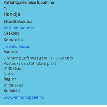
Variantpakkumise lubamine
Ei
Hankija
Ettevõte/asutus
AS Vinmonopolet
Osakond
Kontaktisik
Jasenko Redzic
Aadress
Dronning Eufemias gate 11 - 0150 Oslo
Postboks 6953 St. Olavs plass
0130
Oslo
Norra
Reg. nr
817209882
Koduleht
www.vinmonopolet.no