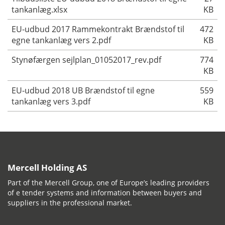
tankanlæg.xlsx
KB
EU-udbud 2017 Rammekontrakt Brændstof til
472
egne tankanlæg vers 2.pdf
KB
Stynøfærgen sejlplan_01052017_rev.pdf
774
KB
EU-udbud 2018 UB Brændstof til egne
559
tankanlæg vers 3.pdf
KB
Mercell Holding AS
Part of the Mercell Group, one of Europe’s leading providers
of e tender systems and information between buyers and
suppliers in the professional market.