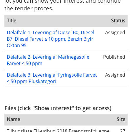
lot you can show your interest and continue
the tender proces.
Title
Status
Delaftale 1: Levering af Diesel B0, Diesel
Assigned
B7, Diesel Farvet ≤ 10 ppm, Benzin Blyfri
Oktan 95
Delaftale 2: Levering af Marinegasolie
Published
Farvet ≤ 50 ppm
Delaftale 3: Levering af Fyringsolie Farvet
Assigned
≤ 50 ppm Pluskategori
Files (click "Show interest" to get access)
Name
Size
Tilbudsliste EU-udbud 2018 Brændstof til egne
27