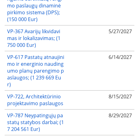
mo paslaugų dinaminė
pirkimo sistema (DPS);
(150 000 Eur)
VP-367 Avarijų likvidavi
5/27/2027
mas ir lokalizavimas; (1
750 000 Eur)
VP-617 Pastatų atnaujini
6/14/2027
mo ir energinio nauding
umo planų parengimo p
aslaugos; (1 239 669 Eu
r)
VP-722, Architektūrinio
8/15/2027
projektavimo paslaugos
VP-787 Neypatingųjų pa
8/29/2027
statų statybos darbai; (1
7 204 561 Eur)