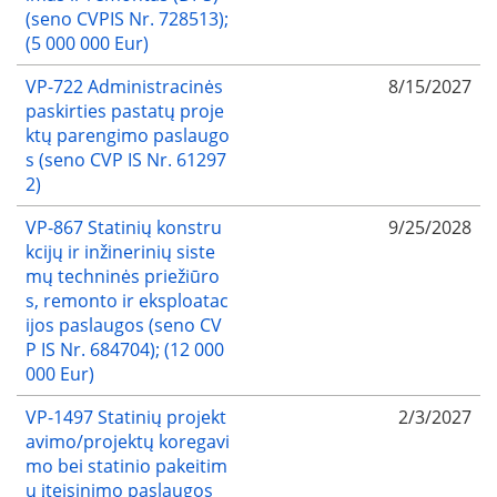
(seno CVPIS Nr. 728513);
(5 000 000 Eur)
VP-722 Administracinės
8/15/2027
paskirties pastatų proje
ktų parengimo paslaugo
s (seno CVP IS Nr. 61297
2)
VP-867 Statinių konstru
9/25/2028
kcijų ir inžinerinių siste
mų techninės priežiūro
s, remonto ir eksploatac
ijos paslaugos (seno CV
P IS Nr. 684704); (12 000
000 Eur)
VP-1497 Statinių projekt
2/3/2027
avimo/projektų koregavi
mo bei statinio pakeitim
ų įteisinimo paslaugos