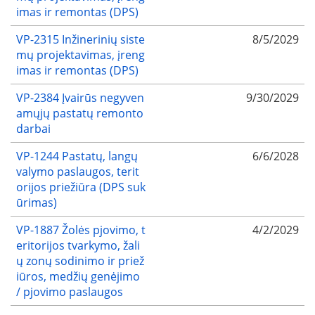
imas ir remontas (DPS)
VP-2315 Inžinerinių siste
8/5/2029
mų projektavimas, įreng
imas ir remontas (DPS)
VP-2384 Įvairūs negyven
9/30/2029
amųjų pastatų remonto
darbai
VP-1244 Pastatų, langų
6/6/2028
valymo paslaugos, terit
orijos priežiūra (DPS suk
ūrimas)
VP-1887 Žolės pjovimo, t
4/2/2029
eritorijos tvarkymo, žali
ų zonų sodinimo ir priež
iūros, medžių genėjimo
/ pjovimo paslaugos