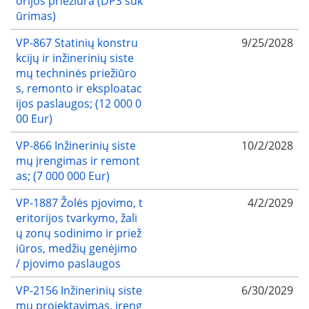
orijos priežiūra (DPS suk
ūrimas)
VP-867 Statinių konstru
9/25/2028
kcijų ir inžinerinių siste
mų techninės priežiūro
s, remonto ir eksploatac
ijos paslaugos; (12 000 0
00 Eur)
VP-866 Inžinerinių siste
10/2/2028
mų įrengimas ir remont
as; (7 000 000 Eur)
VP-1887 Žolės pjovimo, t
4/2/2029
eritorijos tvarkymo, žali
ų zonų sodinimo ir priež
iūros, medžių genėjimo
/ pjovimo paslaugos
VP-2156 Inžinerinių siste
6/30/2029
mų projektavimas, įreng