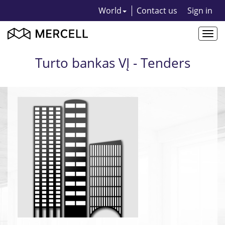
World
Contact us
Sign in
Togg
navi
Turto bankas VĮ - Tenders