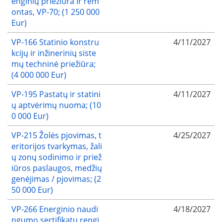
enginių priežiūra ir rem
ontas, VP-70; (1 250 000
Eur)
VP-166 Statinio konstru
4/11/2027
kcijų ir inžinerinių siste
mų techninė priežiūra;
(4 000 000 Eur)
VP-195 Pastatų ir statini
4/11/2027
ų aptvėrimų nuoma; (10
0 000 Eur)
VP-215 Žolės pjovimas, t
4/25/2027
eritorijos tvarkymas, žali
ų zonų sodinimo ir priež
iūros paslaugos, medžių
genėjimas / pjovimas; (2
50 000 Eur)
VP-266 Energinio naudi
4/18/2027
ngumo sertifikatų rengi