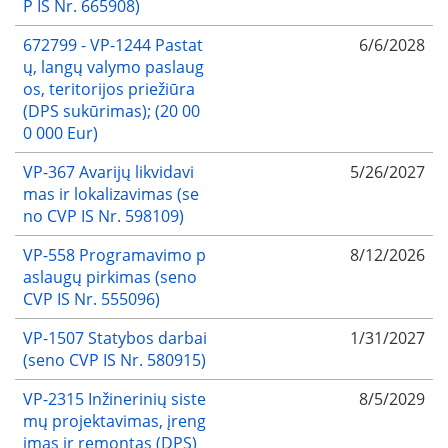
P IS Nr. 665908)
672799 - VP-1244 Pastat
6/6/2028
ų, langų valymo paslaug
os, teritorijos priežiūra
(DPS sukūrimas); (20 00
0 000 Eur)
VP-367 Avarijų likvidavi
5/26/2027
mas ir lokalizavimas (se
no CVP IS Nr. 598109)
VP-558 Programavimo p
8/12/2026
aslaugų pirkimas (seno
CVP IS Nr. 555096)
VP-1507 Statybos darbai
1/31/2027
(seno CVP IS Nr. 580915)
VP-2315 Inžinerinių siste
8/5/2029
mų projektavimas, įreng
imas ir remontas (DPS)