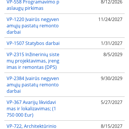
VP-558 Programavimo p
8/12/2026
aslaugų pirkimas
VP-1220 Įvairūs negyven
11/24/2027
amųjų pastatų remonto
darbai
VP-1507 Statybos darbai
1/31/2027
VP-2315 Inžinerinių siste
8/5/2029
mų projektavimas, įreng
imas ir remontas (DPS)
VP-2384 Įvairūs negyven
9/30/2029
amųjų pastatų remonto
darbai
VP-367 Avarijų likvidavi
5/27/2027
mas ir lokalizavimas; (1
750 000 Eur)
VP-722, Architektūrinio
8/15/2027