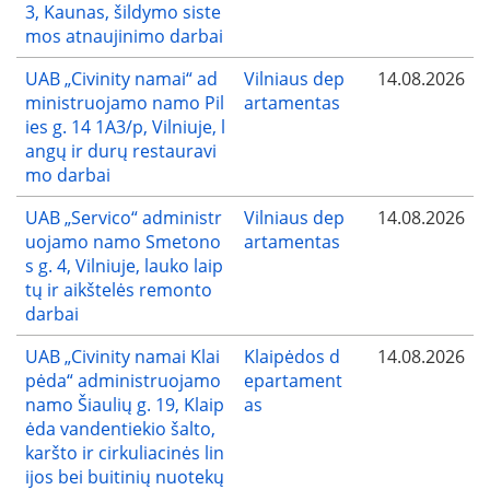
3, Kaunas, šildymo siste
mos atnaujinimo darbai
UAB „Civinity namai“ ad
Vilniaus dep
14.08.2026
ministruojamo namo Pil
artamentas
ies g. 14 1A3/p, Vilniuje, l
angų ir durų restauravi
mo darbai
UAB „Servico“ administr
Vilniaus dep
14.08.2026
uojamo namo Smetono
artamentas
s g. 4, Vilniuje, lauko laip
tų ir aikštelės remonto
darbai
UAB „Civinity namai Klai
Klaipėdos d
14.08.2026
pėda“ administruojamo
epartament
namo Šiaulių g. 19, Klaip
as
ėda vandentiekio šalto,
karšto ir cirkuliacinės lin
ijos bei buitinių nuotekų