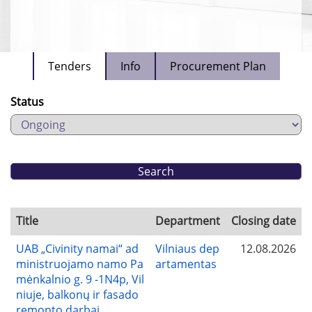
Tenders
Info
Procurement Plan
Status
Title
Department
Closing date
UAB „Civinity namai“ ad
Vilniaus dep
12.08.2026
ministruojamo namo Pa
artamentas
mėnkalnio g. 9 -1N4p, Vil
niuje, balkonų ir fasado
remonto darbai