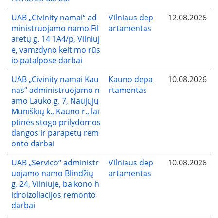
UAB „Civinity namai“ ad
Vilniaus dep
12.08.2026
ministruojamo namo Fil
artamentas
aretų g. 14 1A4/p, Vilniuj
e, vamzdyno keitimo rūs
io patalpose darbai
UAB „Civinity namai Kau
Kauno depa
10.08.2026
nas“ administruojamo n
rtamentas
amo Lauko g. 7, Naujųjų
Muniškių k., Kauno r., lai
ptinės stogo prilydomos
dangos ir parapetų rem
onto darbai
UAB „Servico“ administr
Vilniaus dep
10.08.2026
uojamo namo Blindžių
artamentas
g. 24, Vilniuje, balkono h
idroizoliacijos remonto
darbai