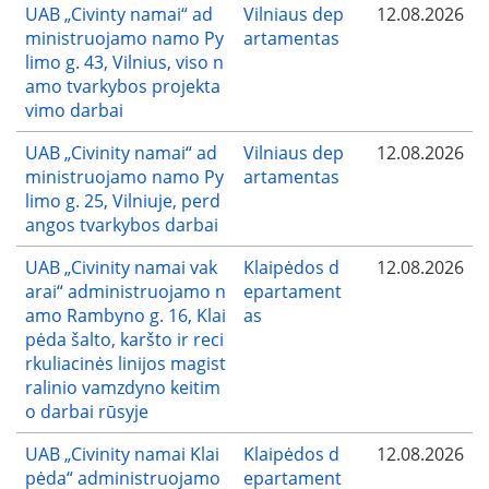
UAB „Civinty namai“ ad
Vilniaus dep
12.08.2026
ministruojamo namo Py
artamentas
limo g. 43, Vilnius, viso n
amo tvarkybos projekta
vimo darbai
UAB „Civinity namai“ ad
Vilniaus dep
12.08.2026
ministruojamo namo Py
artamentas
limo g. 25, Vilniuje, perd
angos tvarkybos darbai
UAB „Civinity namai vak
Klaipėdos d
12.08.2026
arai“ administruojamo n
epartament
amo Rambyno g. 16, Klai
as
pėda šalto, karšto ir reci
rkuliacinės linijos magist
ralinio vamzdyno keitim
o darbai rūsyje
UAB „Civinity namai Klai
Klaipėdos d
12.08.2026
pėda“ administruojamo
epartament