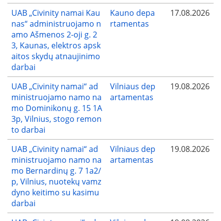
UAB „Civinity namai Kau
Kauno depa
17.08.2026
nas“ administruojamo n
rtamentas
amo Ašmenos 2-oji g. 2
3, Kaunas, elektros apsk
aitos skydų atnaujinimo
darbai
UAB „Civinity namai“ ad
Vilniaus dep
19.08.2026
ministruojamo namo na
artamentas
mo Dominikonų g. 15 1A
3p, Vilnius, stogo remon
to darbai
UAB „Civinity namai“ ad
Vilniaus dep
19.08.2026
ministruojamo namo na
artamentas
mo Bernardinų g. 7 1a2/
p, Vilnius, nuotekų vamz
dyno keitimo su kasimu
darbai