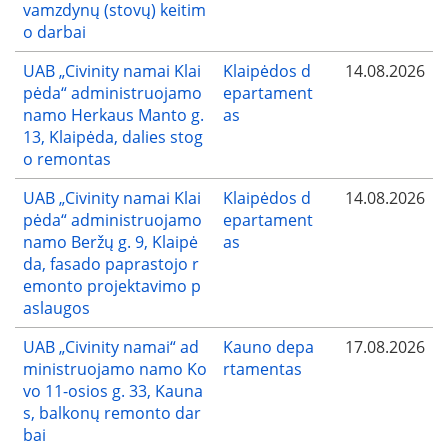
vamzdynų (stovų) keitim
o darbai
UAB „Civinity namai Klai
Klaipėdos d
14.08.2026
pėda“ administruojamo
epartament
namo Herkaus Manto g.
as
13, Klaipėda, dalies stog
o remontas
UAB „Civinity namai Klai
Klaipėdos d
14.08.2026
pėda“ administruojamo
epartament
namo Beržų g. 9, Klaipė
as
da, fasado paprastojo r
emonto projektavimo p
aslaugos
UAB „Civinity namai“ ad
Kauno depa
17.08.2026
ministruojamo namo Ko
rtamentas
vo 11-osios g. 33, Kauna
s, balkonų remonto dar
bai