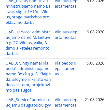
UAB „Civinty namai“ ad
Vilniaus dep
19.08.2026
ministruojamo namo Ba
artamentas
ltasis skg. 7 1A1/m, Vilni
us, stogo tvarkybos proj
ektavimo darbai
UAB ,,servico“ administr
Vilniaus dep
19.08.2026
uojamo namo M. Lietuvi
artamentas
o g. 27, Vilnius, vaikų žai
dimo aikštelės remonto
darbai.
UAB „Civinity namai Klai
Klaipėdos d
19.08.2026
pėda“ administruojamo
epartament
namo Bokštų g. 8, Klaipė
as
da, šildymo ir karšto van
dens sistemų projektavi
mo paslaugos
UAB „Servico“ administr
Vilniaus dep
21.08.2026
uojamų daugiabučių gyv
artamentas