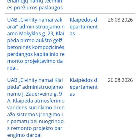
enamųjų namų technin
ės priežiūros paslaugos
UAB „Civinity namai vak
Klaipėdos d
26.08.2026
arai“ administruojamo n
epartament
amo Mokyklos g. 23, Klai
as
pėda pirmo aukšto gelž
betoninės kompozicinės
perdangos kapitalinio re
monto projektavimo da
rbai.
UAB „Civinity namai Klai
Klaipėdos d
26.08.2026
pėda“ administruojamo
epartament
namo J. Zauerveino g. 9
as
A, Klaipėda atmosferinio
vandens surinkimo dren
ažo sistemos įrengimo i
r pamatų bei nuogrindo
s remonto projekto par
engimo darbai