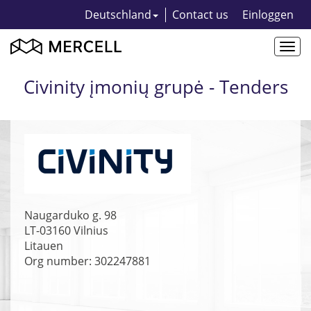
Deutschland
Contact us
Einloggen
Togg
navi
Civinity įmonių grupė - Tenders
Naugarduko g. 98
LT-03160
Vilnius
Litauen
Org number: 302247881