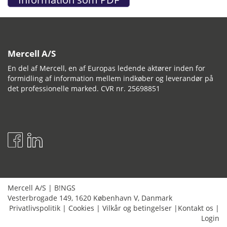
Mercell A/S
En del af Mercell, en af Europas ledende aktører inden for
formidling af information mellem indkøber og leverandør på
det professionelle marked. CVR nr. 25698851
Mercell A/S
|
B!NGS
Vesterbrogade 149
,
1620
København V
,
Danmark
Privatlivspolitik
|
Cookies
|
Vilkår og betingelser
|
Kontakt os
|
Login