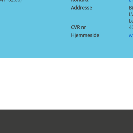
Addresse
B
L
L
CVR nr
4
Hjemmeside
w