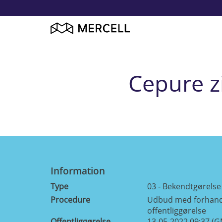
Cepure z
Information
Type
03 - Bekendtgørels
Procedure
Udbud med forhand
offentliggørelse
Offentliggørelse
13-05-2022 09:37 (