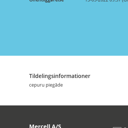
Tildelingsinformationer
cepuru piegāde
Mercell A/S