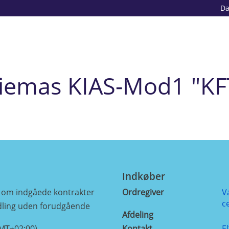
D
iemas KIAS-Mod1 "KF
Indkøber
e om indgåede kontrakter
Ordregiver
V
c
ling uden forudgående
Afdeling
GMT+02:00)
Kontakt
E