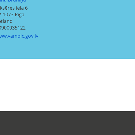
iksēres iela 6
V-1073
Rīga
etland
0900035122
ww.vamoic.gov.lv