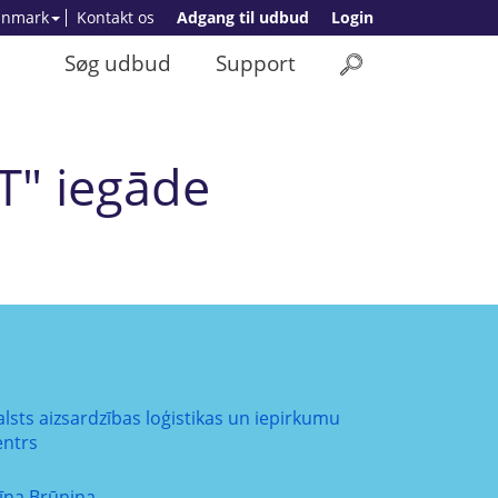
anmark
Kontakt os
Adgang til udbud
Login
Søg udbud
Support
T" iegāde
alsts aizsardzības loģistikas un iepirkumu
entrs
līna Brūniņa