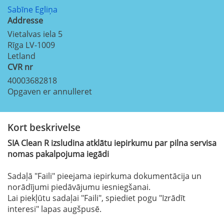
Sabīne Egliņa
Addresse
Vietalvas iela 5
Rīga
LV-1009
Letland
CVR nr
40003682818
Opgaven er annulleret
Kort beskrivelse
SIA Clean R izsludina atklātu iepirkumu par pilna servisa
nomas pakalpojuma iegādi
Sadaļā "Faili" pieejama iepirkuma dokumentācija un
norādījumi piedāvājumu iesniegšanai.
Lai piekļūtu sadaļai "Faili", spiediet pogu "Izrādīt
interesi" lapas augšpusē.