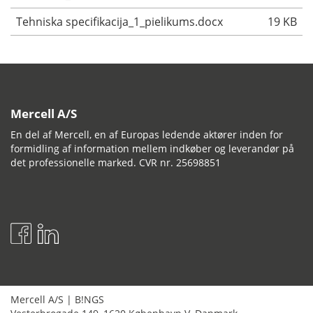
Tehniska specifikacija_1_pielikums.docx
19 KB
Mercell A/S
En del af Mercell, en af Europas ledende aktører inden for
formidling af information mellem indkøber og leverandør på
det professionelle marked. CVR nr. 25698851
Mercell A/S
|
B!NGS