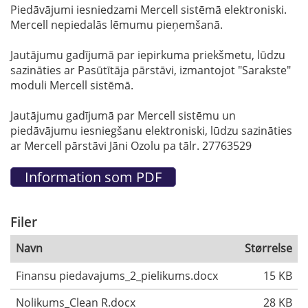
Piedāvājumi iesniedzami Mercell sistēmā elektroniski.
Mercell nepiedalās lēmumu pieņemšanā.
Jautājumu gadījumā par iepirkuma priekšmetu, lūdzu
sazināties ar Pasūtītāja pārstāvi, izmantojot "Sarakste"
moduli Mercell sistēmā.
Jautājumu gadījumā par Mercell sistēmu un
piedāvājumu iesniegšanu elektroniski, lūdzu sazināties
ar Mercell pārstāvi Jāni Ozolu pa tālr. 27763529
Filer
Navn
Størrelse
Finansu piedavajums_2_pielikums.docx
15 KB
Nolikums_Clean R.docx
28 KB