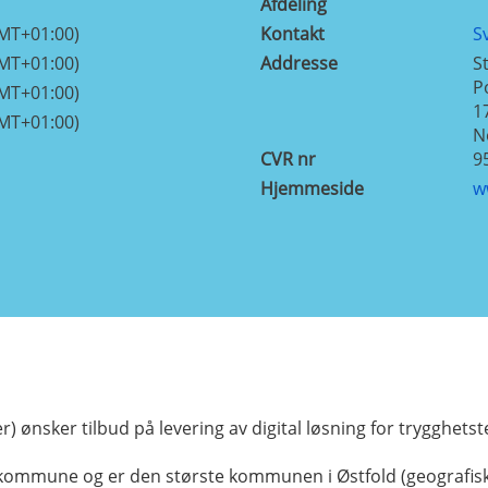
Afdeling
GMT+01:00)
Kontakt
S
GMT+01:00)
Addresse
S
P
GMT+01:00)
1
GMT+01:00)
N
CVR nr
9
Hjemmeside
w
 ønsker tilbud på levering av digital løsning for trygghets
kommune og er den største kommunen i Østfold (geografisk