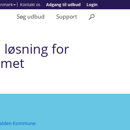
anmark
Kontakt os
Adgang til udbud
Login
Søg udbud
Support
løsning for
mmet
alden Kommune