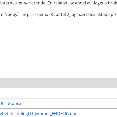
ernett er varierende. En relativt lav andel av dagens brukere
om fremgår av prisskjema (Kapittel 2) og nært beslektede pr
DELIG.docx
ygghetsteknologi i hjemmet_ENDELIG.doc