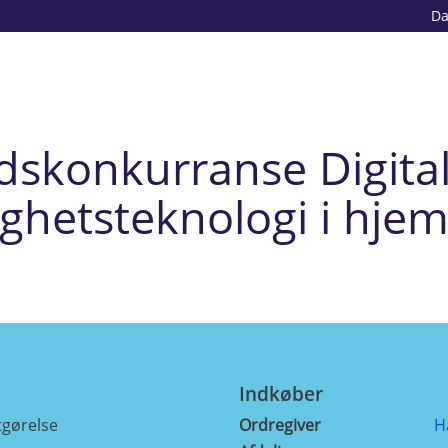
D
skonkurranse Digital 
gghetsteknologi i hje
Indkøber
gørelse
Ordregiver
H