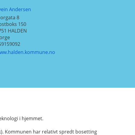
vein Andersen
torgata 8
ostboks 150
751
HALDEN
orge
59159092
ww.halden.kommune.no
teknologi i hjemmet.
). Kommunen har relativt spredt bosetting