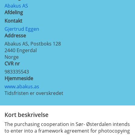
Abakus AS
Afdeling
Kontakt
Gjertrud Eggen
Addresse
Abakus AS, Postboks 128
2440
Engerdal
Norge
CVR nr
983335543
Hjemmeside
www.abakus.as
Tidsfristen er overskredet
Kort beskrivelse
The purchasing cooperation in Sør- Østerdalen intends
to enter into a framework agreement for photocopying