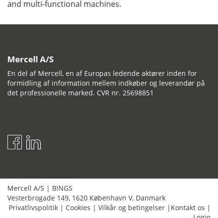
and multi-functional machines.
Mercell A/S
En del af Mercell, en af Europas ledende aktører inden for
formidling af information mellem indkøber og leverandør på
det professionelle marked. CVR nr. 25698851
Mercell A/S
|
B!NGS
Vesterbrogade 149
,
1620
København V
,
Danmark
Privatlivspolitik
|
Cookies
|
Vilkår og betingelser
|
Kontakt os
|
Login