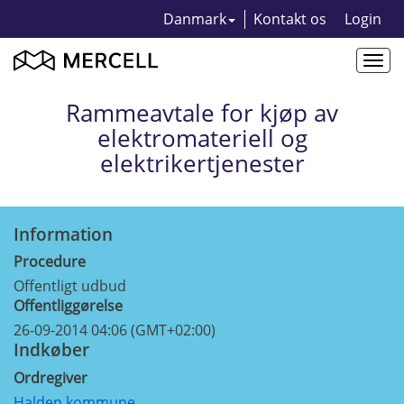
Danmark
Kontakt os
Login
Togg
navi
Rammeavtale for kjøp av
elektromateriell og
elektrikertjenester
Information
Procedure
Offentligt udbud
Offentliggørelse
26-09-2014 04:06 (GMT+02:00)
Indkøber
Ordregiver
Halden kommune