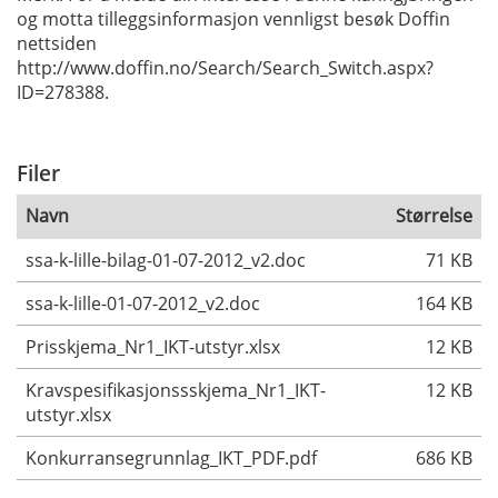
og motta tilleggsinformasjon vennligst besøk Doffin
nettsiden
http://www.doffin.no/Search/Search_Switch.aspx?
ID=278388.
Filer
Navn
Størrelse
ssa-k-lille-bilag-01-07-2012_v2.doc
71 KB
ssa-k-lille-01-07-2012_v2.doc
164 KB
Prisskjema_Nr1_IKT-utstyr.xlsx
12 KB
Kravspesifikasjonssskjema_Nr1_IKT-
12 KB
utstyr.xlsx
Konkurransegrunnlag_IKT_PDF.pdf
686 KB