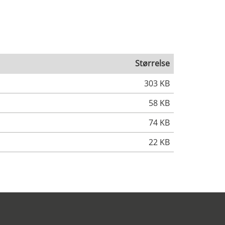
Størrelse
303 KB
58 KB
74 KB
22 KB