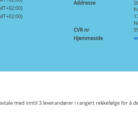
Addresse
S
GMT+02:00)
P
GMT+02:00)
1
N
CVR nr
9
Hjemmeside
w
tale med inntil 3 leverandører i rangert rekkefølge for å 