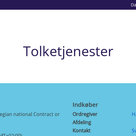
D
Tolketjenester
Indkøber
ian national Contract or
Ordregiver
H
Afdeling
Kontakt
S
GMT+02:00)