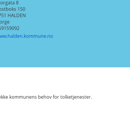
torgata 8
ostboks 150
751
HALDEN
orge
59159092
ww.halden.kommune.no
dekke kommunens behov for tolketjenester.