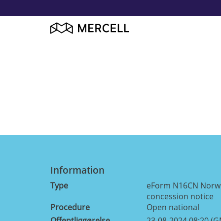
Information
Type
eForm N16CN Norweg
concession notice
Procedure
Open national
Offentliggørelse
23-08-2024 08:20 (