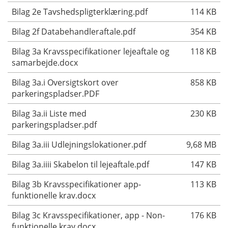
Bilag 2e Tavshedspligterklæring.pdf
114 KB
Bilag 2f Databehandleraftale.pdf
354 KB
Bilag 3a Kravsspecifikationer lejeaftale og
118 KB
samarbejde.docx
Bilag 3a.i Oversigtskort over
858 KB
parkeringspladser.PDF
Bilag 3a.ii Liste med
230 KB
parkeringspladser.pdf
Bilag 3a.iii Udlejningslokationer.pdf
9,68 MB
Bilag 3a.iiii Skabelon til lejeaftale.pdf
147 KB
Bilag 3b Kravsspecifikationer app-
113 KB
funktionelle krav.docx
Bilag 3c Kravsspecifikationer, app - Non-
176 KB
funktionelle krav.docx