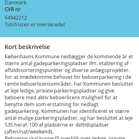
Danmark
CVR nr
64942212
Tidsfristen er overskredet
Kort beskrivelse
Københavns Kommune nedlægger de kommende år et
større antal gadeparkeringspladser ifm. etablering af
affaldssorteringspunkter og diverse anlægsprojekter.
For at imødekomme behovet for beboerparkering i de
ramte beboerlicensområder, har Kommunen besluttet
at leje ledige, private parkeringspladser og give
beboere med aktiv beboerlicens mulighed for at
benytte dem som erstatning for nedlagt
gadeparkering.
Kommunen har identificeret et større
antal mulige parkeringspladser, og har besluttet at leje
535 heraf. 100 af pladserne er deltidspladser
(aften/nat/weekend).
Beboerne skal kunne få overblik over ledige, private