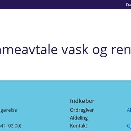
D
meavtale vask og rens
Indkøber
gørelse
Ordregiver
A
Afdeling
GMT+02:00)
Kontakt
G