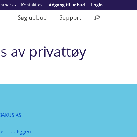
anmark
Kontakt os
Adgang til udbud
Login
Søg udbud
Support
 av privattøy
BAKUS AS
jertrud Eggen