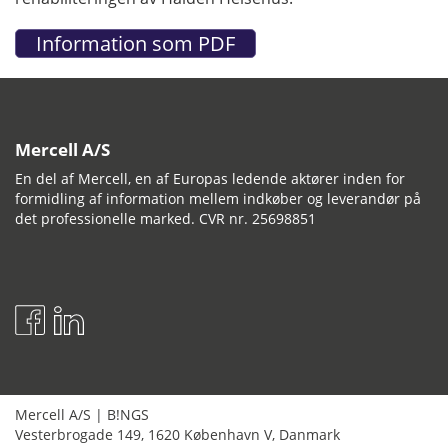
Mercell A/S
En del af Mercell, en af Europas ledende aktører inden for
formidling af information mellem indkøber og leverandør på
det professionelle marked. CVR nr. 25698851
Mercell A/S
|
B!NGS
Vesterbrogade 149
,
1620
København V
,
Danmark