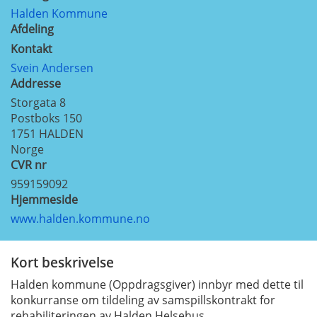
Halden Kommune
Afdeling
Kontakt
Svein Andersen
Addresse
Storgata 8
Postboks 150
1751
HALDEN
Norge
CVR nr
959159092
Hjemmeside
www.halden.kommune.no
Kort beskrivelse
Halden kommune (Oppdragsgiver) innbyr med dette til
konkurranse om tildeling av samspillskontrakt for
rehabiliteringen av Halden Helsehus.