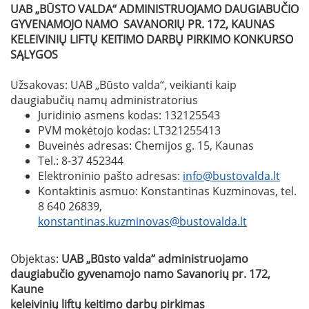
UAB „BŪSTO VALDA“ ADMINISTRUOJAMO DAUGIABUČIO
GYVENAMOJO NAMO SAVANORIŲ PR. 172, KAUNAS
KELEIVINIŲ LIFTŲ KEITIMO DARBŲ
PIRKIMO KONKURSO
SĄLYGOS
Užsakovas: UAB „Būsto valda“, veikianti kaip
daugiabučių namų administratorius
Juridinio asmens kodas: 132125543
PVM mokėtojo kodas: LT321255413
Buveinės adresas: Chemijos g. 15, Kaunas
Tel.: 8-37 452344
Elektroninio pašto adresas:
info@bustovalda.lt
Kontaktinis asmuo: Konstantinas Kuzminovas, tel.
8 640 26839,
konstantinas.kuzminovas@bustovalda.lt
Objektas:
UAB „Būsto valda“ administruojamo
daugiabučio gyvenamojo namo Savanorių pr. 172,
Kaune
keleivinių liftų keitimo darbų pirkimas