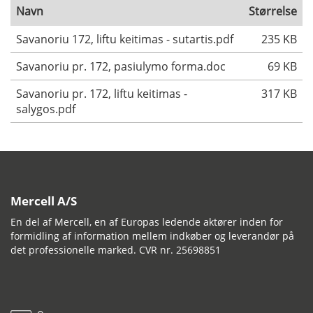
Navn
Størrelse
Savanoriu 172, liftu keitimas - sutartis.pdf
235 KB
Savanoriu pr. 172, pasiulymo forma.doc
69 KB
Savanoriu pr. 172, liftu keitimas -
317 KB
salygos.pdf
Mercell A/S
En del af Mercell, en af Europas ledende aktører inden for
formidling af information mellem indkøber og leverandør på
det professionelle marked. CVR nr. 25698851