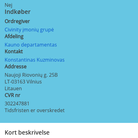
Nej
Indkøber
Ordregiver
Civinity įmonių grupė
Afdeling
Kauno departamentas
Kontakt
Konstantinas Kuzminovas
Addresse
Naujoji Riovonių g. 25B
LT-03163
Vilnius
Litauen
CVR nr
302247881
Tidsfristen er overskredet
Kort beskrivelse