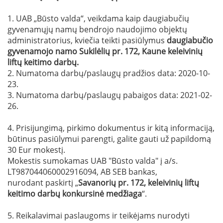
1. UAB „Būsto valda“, veikdama kaip daugiabučių
gyvenamųjų namų bendrojo naudojimo objektų
administratorius, kviečia teikti pasiūlymus
daugiabučio
gyvenamojo namo
Sukilėlių pr. 172
, Kaune keleivinių
liftų keitimo darbų
.
2. Numatoma darbų/paslaugų pradžios data: 2020-10-
23.
3. Numatoma darbų/paslaugų pabaigos data: 2021-02-
26.
4. Prisijungimą, pirkimo dokumentus ir kitą informaciją,
būtinus pasiūlymui parengti, galite gauti už papildomą
30 Eur mokestį.
Mokestis sumokamas UAB "Būsto valda" į a/s.
LT987044060002916094, AB SEB bankas,
nurodant paskirtį „
Savanorių pr. 172
, keleivinių liftų
keitimo darb
ų konkursinė medžiaga
“.
5. Reikalavimai paslaugoms ir teikėjams nurodyti