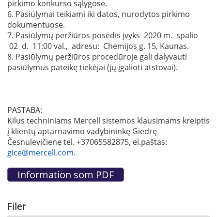
pirkimo konkurso sąlygose.
6. Pasiūlymai teikiami iki datos, nurodytos pirkimo
dokumentuose.
7. Pasiūlymų peržiūros posėdis įvyks 2020 m. spalio
02 d. 11:00 val., adresu: Chemijos g. 15, Kaunas.
8. Pasiūlymų peržiūros procedūroje gali dalyvauti
pasiūlymus pateikę tiekėjai (jų įgalioti atstovai).
PASTABA:
Kilus techniniams Mercell sistemos klausimams kreiptis
į klientų aptarnavimo vadybininkę Giedrę
Česnulevičienę tel. +37065582875, el.paštas:
gice@mercell.com
.
Filer