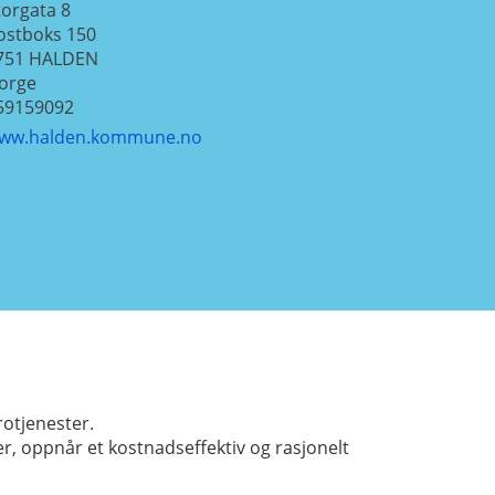
torgata 8
ostboks 150
751
HALDEN
orge
59159092
ww.halden.kommune.no
rotjenester.
r, oppnår et kostnadseffektiv og rasjonelt