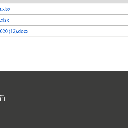
.xlsx
xlsx
20 (12).docx