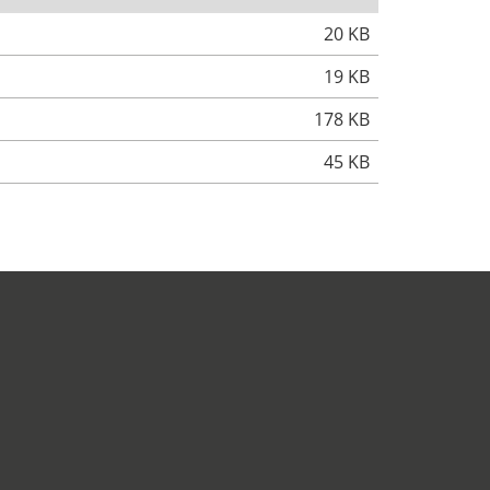
20 KB
19 KB
178 KB
45 KB