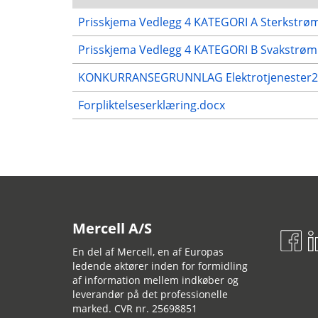
Prisskjema Vedlegg 4 KATEGORI A Sterkstrøm
Prisskjema Vedlegg 4 KATEGORI B Svakstrøm.
KONKURRANSEGRUNNLAG Elektrotjenester20
Forpliktelseserklæring.docx
Mercell A/S
En del af Mercell, en af Europas
ledende aktører inden for formidling
af information mellem indkøber og
leverandør på det professionelle
marked. CVR nr. 25698851