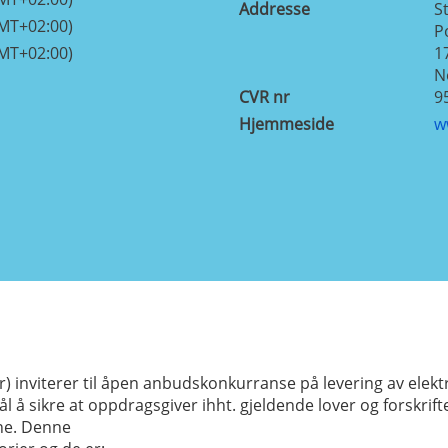
Addresse
S
GMT+02:00)
P
GMT+02:00)
1
N
CVR nr
9
Hjemmeside
w
 inviterer til åpen anbudskonkurranse på levering av elekt
å sikre at oppdragsgiver ihht. gjeldende lover og forskrifte
une. Denne