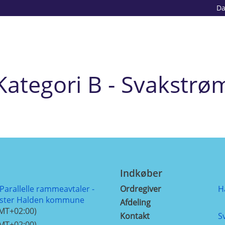
D
Kategori B - Svakstrø
Indkøber
arallelle rammeavtaler -
Ordregiver
H
nester Halden kommune
Afdeling
GMT+02:00)
Kontakt
S
GMT+02:00)