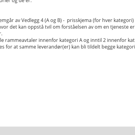
orier og de er:
mgår av Vedlegg 4 (A og B) - prisskjema (for hver kategori) 
e hvor det kan oppstå tvil om forståelsen av om en tjeneste er 
r.
le rammeavtaler innenfor kategori A og inntil 2 innenfor kateg
s for at samme leverandør(er) kan bli tildelt begge kategori