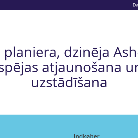
D
planiera, dzinēja Ash
spējas atjaunošana u
uzstādīšana
Indkøber