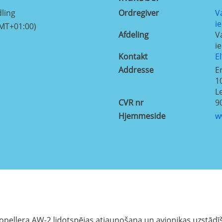
ling
Ordregiver
V
i
GMT+01:00)
Afdeling
V
i
Kontakt
E
Addresse
E
1
L
CVR nr
9
Hjemmeside
w
ropellera AW-2 lidotspējas atjaunošana un avionikas uzstādī