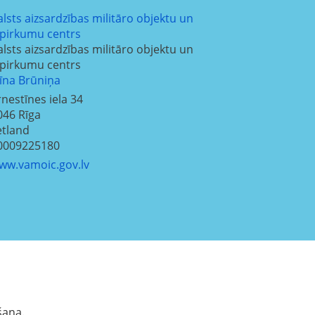
alsts aizsardzības militāro objektu un
epirkumu centrs
alsts aizsardzības militāro objektu un
epirkumu centrs
līna Brūniņa
rnestīnes iela 34
046
Rīga
etland
0009225180
ww.vamoic.gov.lv
šana.