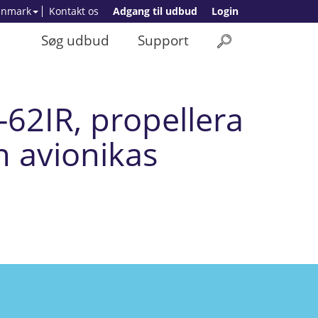
anmark
Kontakt os
Adgang til udbud
Login
Søg udbud
Support
-62IR, propellera
n avionikas