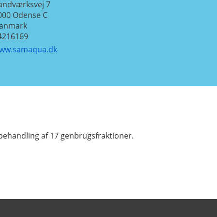
andværksvej 7
000
Odense C
anmark
4216169
ww.samaqua.dk
behandling af 17 genbrugsfraktioner.