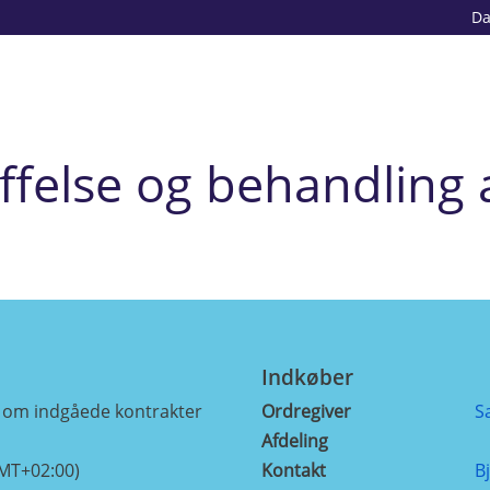
D
ffelse og behandling a
Indkøber
e om indgåede kontrakter
Ordregiver
S
Afdeling
GMT+02:00)
Kontakt
B