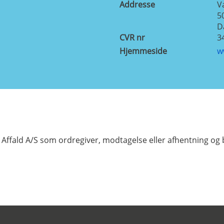
Addresse
V
5
D
CVR nr
3
Hjemmeside
w
ffald A/S som ordregiver, modtagelse eller afhentning og 