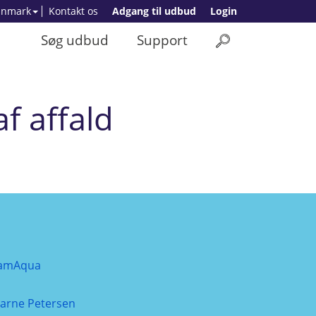
anmark
Kontakt os
Adgang til udbud
Login
Søg udbud
Support
f affald
amAqua
jarne Petersen