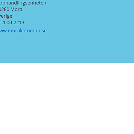
pphandlingsenheten
9280
Mora
verige
12000-2213
ww.morakommun.se