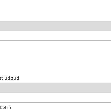
et udbud
rbeten