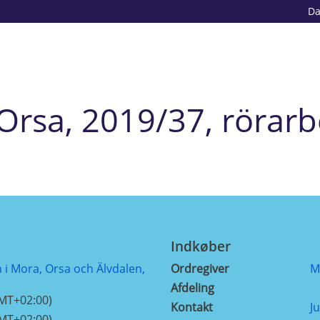
D
Orsa, 2019/37, rörar
Indkøber
i Mora, Orsa och Älvdalen,
Ordregiver
M
Afdeling
GMT+02:00)
Kontakt
J
GMT+02:00)