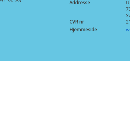
Addresse
U
7
S
CVR nr
2
Hjemmeside
w