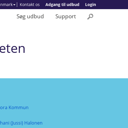
anmark
Kontakt os
Adgang til udbud
Login
Søg udbud
Support
beten
ora Kommun
uhani (Jussi) Halonen