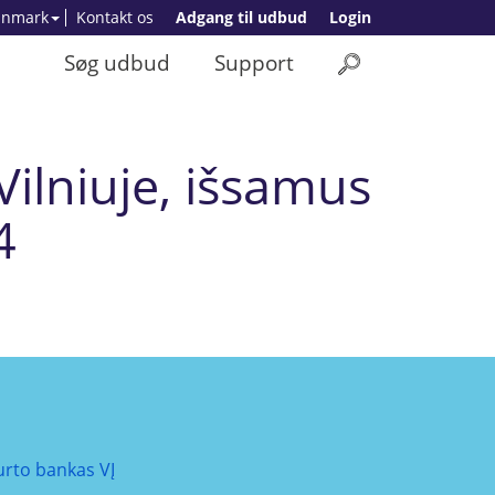
anmark
Kontakt os
Adgang til udbud
Login
Søg udbud
Support
Vilniuje, išsamus
4
urto bankas VĮ