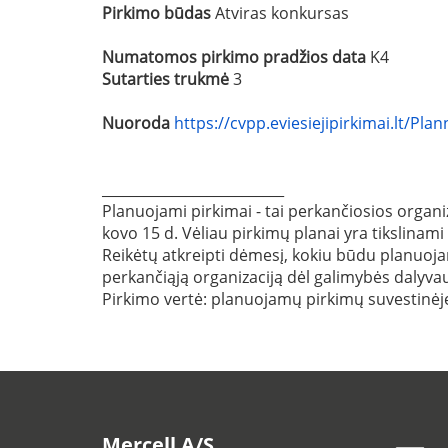
Pirkimo būdas
Atviras konkursas
Numatomos pirkimo pradžios data
K4
Sutarties trukmė
3
Nuoroda
https://cvpp.eviesiejipirkimai.lt/P
__________________________
Planuojami pirkimai - tai perkančiosios organiz
kovo 15 d. Vėliau pirkimų planai yra tikslinami
Reikėtų atkreipti dėmesį, kokiu būdu planuojama
perkančiąją organizaciją dėl galimybės dalyvau
Pirkimo vertė: planuojamų pirkimų suvestin
Mercell A/S