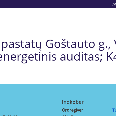
D
pastatų Goštauto g., 
energetinis auditas; K
Indkøber
Ordregiver
T