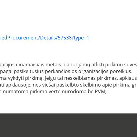
lannedProcurement/Details/57538?type=1
acijos einamaisiais metais planuojamų atlikti pirkimų suvestin
 pagal pasikeitusius perkančiosios organizacijos poreikius.
 vykdyti pirkimą. Jeigu tai neskelbiamas pirkimas, apklausa i
ti apklausoje, nes viešai paskelbto skelbimo apie pirkimą gr
ėje numatoma pirkimo vertė nurodoma be PVM;