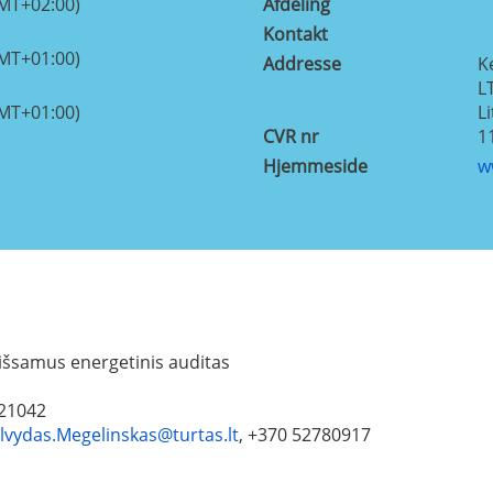
GMT+02:00)
Afdeling
Kontakt
GMT+01:00)
Addresse
K
L
GMT+01:00)
L
CVR nr
1
Hjemmeside
w
 išsamus energetinis auditas
021042
lvydas.Megelinskas@turtas.lt
, +370 52780917