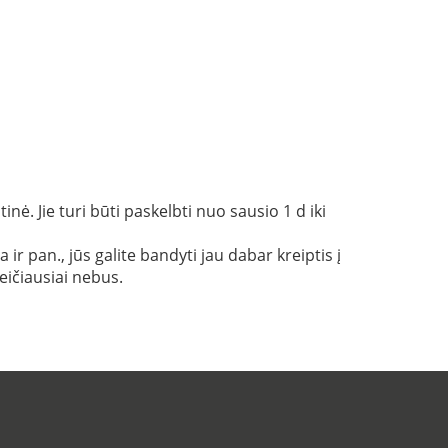
ė. Jie turi būti paskelbti nuo sausio 1 d iki
r pan., jūs galite bandyti jau dabar kreiptis į
eičiausiai nebus.