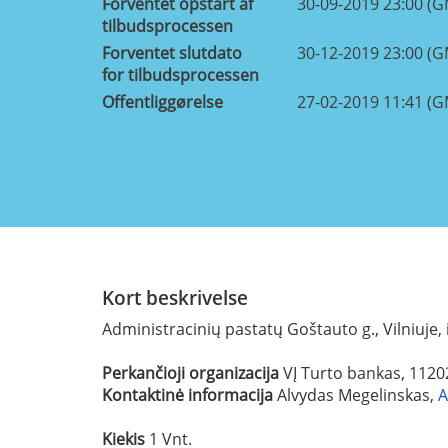
Forventet opstart af
30-09-2019 23:00 (
tilbudsprocessen
Forventet slutdato
30-12-2019 23:00 (
for tilbudsprocessen
Offentliggørelse
27-02-2019 11:41 (
Kort beskrivelse
Administracinių pastatų Goštauto g., Vilniuje,
Perkančioji organizacija
VĮ Turto bankas, 112
Kontaktinė informacija
Alvydas Megelinskas,
A
Kiekis
1 Vnt.