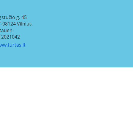
ęstučio g. 45
T-08124
Vilnius
itauen
12021042
ww.turtas.lt