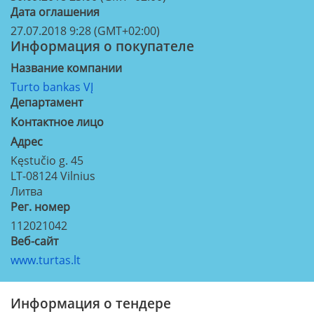
Дата оглашения
27.07.2018 9:28 (GMT+02:00)
Информация о покупателе
Название компании
Turto bankas VĮ
Департамент
Контактное лицо
Aдрес
Kęstučio g. 45
LT-08124
Vilnius
Литва
Рег. номер
112021042
Веб-сайт
www.turtas.lt
Информация о тендере