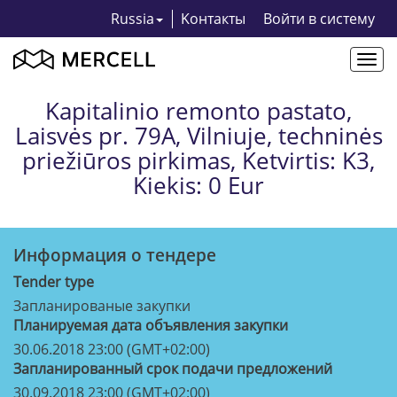
Russia
Kонтакты
Bойти в систему
Togg
navi
Kapitalinio remonto pastato,
Laisvės pr. 79A, Vilniuje, techninės
priežiūros pirkimas, Ketvirtis: K3,
Kiekis: 0 Eur
Информация о тендерe
Tender type
Запланированые закупки
Планируемая дата объявления закупки
30.06.2018 23:00 (GMT+02:00)
Запланированный срок подачи предложений
30.09.2018 23:00 (GMT+02:00)