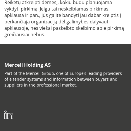
Reikėtų atkreipti dėmesį, kokiu būdu planuojama
vykdyti pirkimą. Jeigu tai neskelbiamas pirkimas,
apklausa ir pan., jūs galite bandyti jau dabar kreiptis į
perkančiąją organizaciją dėl galimybės dalyvauti
apklausoje, nes viešai paskelbto skelbimo apie pirkimą
greičiausiai nebus.
Mercell Holding AS
Part of the Mercell Group, one of Europe’s leading providers
of e tender systems and information between buyers and
suppliers in the professional market.