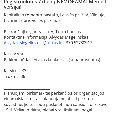
Registruokitės 7 dienų NEMOKAMAI Mercell
versijai!
Kapitalinio remonto pastato, Laisvės pr. 79A, Vilniuje,
techninės priežiūros pirkimas
Perkančioji organizacija: VĮ Turto bankas
Kontaktinė informacija: Alvydas Megelinskas,
Alvydas.Megelinskas@turtas.lt
, +370 52780917
Kiekis: Vnt
Pirkimo būdas: Atviras konkursas (supaprastintas)
Ketvirtis: K3
Trukmė: 36
__________________________
Planuojami pirkimai - tai perkančiosios organizacijos
einamaisiais metais planuojamų atlikti pirkimų
suvestinė. Jie turi būti paskelbti nuo sausio 1 d iki kovo
15 d. Vėliau pirkimų planai yra tikslinami pagal