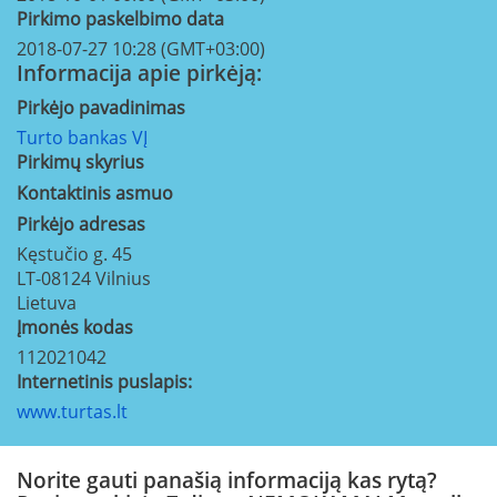
Pirkimo paskelbimo data
2018-07-27 10:28 (GMT+03:00)
Informacija apie pirkėją:
Pirkėjo pavadinimas
Turto bankas VĮ
Pirkimų skyrius
Kontaktinis asmuo
Pirkėjo adresas
Kęstučio g. 45
LT-08124
Vilnius
Lietuva
Įmonės kodas
112021042
Internetinis puslapis:
www.turtas.lt
Norite gauti panašią informaciją kas rytą?