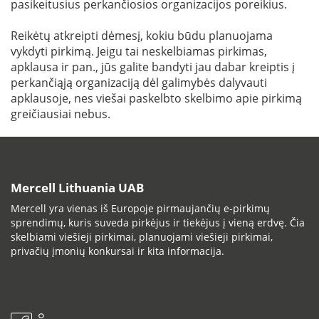
pasikeitusius perkančiosios organizacijos poreikius.
Reikėtų atkreipti dėmesį, kokiu būdu planuojama
vykdyti pirkimą. Jeigu tai neskelbiamas pirkimas,
apklausa ir pan., jūs galite bandyti jau dabar kreiptis į
perkančiąją organizaciją dėl galimybės dalyvauti
apklausoje, nes viešai paskelbto skelbimo apie pirkimą
greičiausiai nebus.
Mercell Lithuania UAB
Mercell yra vienas iš Europoje pirmaujančių e-pirkimų
sprendimų, kuris suveda pirkėjus ir tiekėjus į vieną erdvę. Čia
skelbiami viešieji pirkimai, planuojami viešieji pirkimai,
privačių įmonių konkursai ir kita informacija.