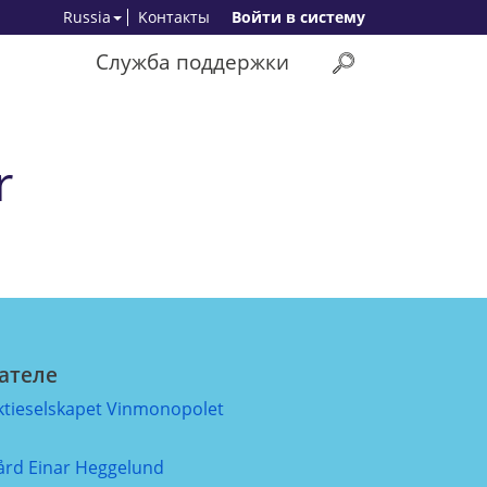
Russia
Kонтакты
Bойти в систему
Служба поддержки
r
ателе
ktieselskapet Vinmonopolet
ård Einar Heggelund