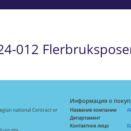
24-012 Flerbrukspose
Информация о покуп
ian national Contract or
Название компании
A
Департамент
Контактное лицо
B
T+01:00)