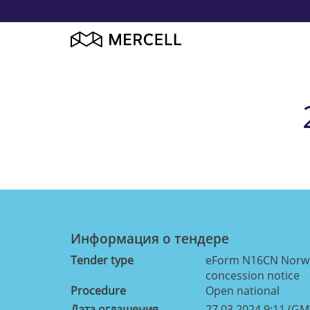
Информация о тендерe
Tender type
eForm N16CN Norweg
concession notice
Procedure
Open national
Дата оглашения
27.03.2024 9:11 (GM