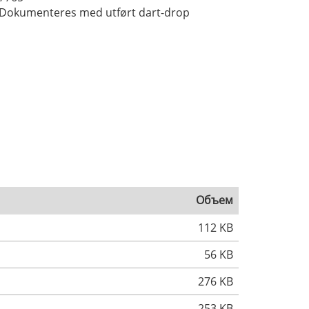
g. Dokumenteres med utført dart-drop
Объем
112 KB
56 KB
276 KB
253 KB