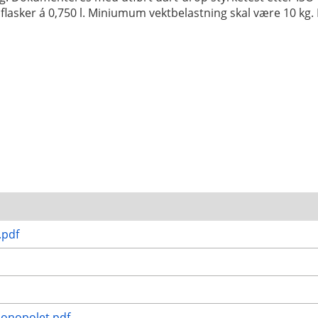
flasker á 0,750 l. Miniumum vektbelastning skal være 10 k
.pdf
nmonopolet.pdf