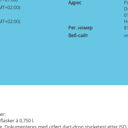
Aдрес
P
MT+02:00)
D
0
MT+02:00)
Н
Рег. номер
8
Веб-сайт
w
er:
lasker á 0,750 l.
g. Dokumenteres med utført dart-drop styrketest etter ISO