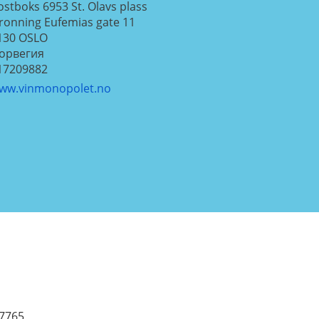
ostboks 6953 St. Olavs plass
ronning Eufemias gate 11
130
OSLO
орвегия
17209882
ww.vinmonopolet.no
 7765