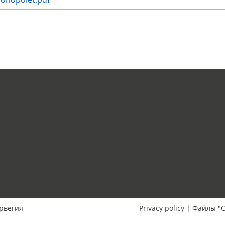
рвегия
Privacy policy
|
Файлы "C