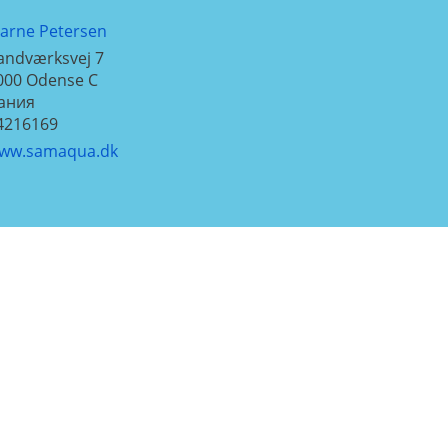
jarne Petersen
andværksvej 7
000
Odense C
ания
4216169
ww.samaqua.dk