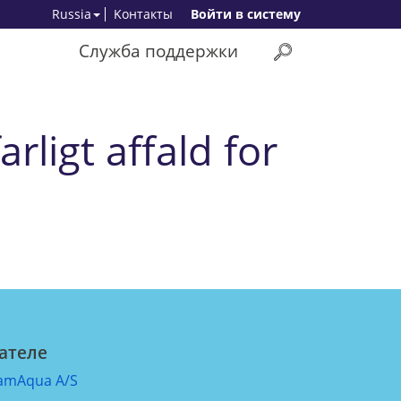
Russia
Kонтакты
Bойти в систему
Служба поддержки
rligt affald for
ателе
amAqua A/S