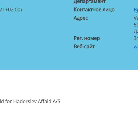
Департамент
MT+02:00)
Контактное лицо
B
Aдрес
V
5
Д
Рег. номер
3
Веб-сайт
w
ld for Haderslev Affald A/S