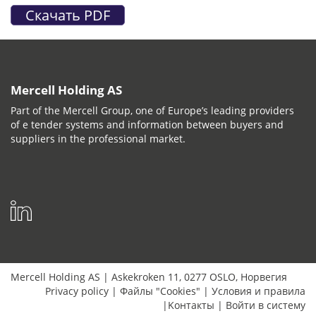
Mercell Holding AS
Part of the Mercell Group, one of Europe’s leading providers
of e tender systems and information between buyers and
suppliers in the professional market.
Mercell Holding AS
|
Askekroken 11
,
0277
OSLO
,
Норвегия
Privacy policy
|
Файлы "Cookies"
|
Условия и правила
|
Kонтакты
|
Bойти в систему