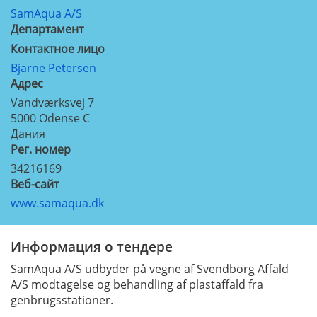
SamAqua A/S
Департамент
Контактное лицо
Bjarne Petersen
Aдрес
Vandværksvej 7
5000
Odense C
Дания
Рег. номер
34216169
Веб-сайт
www.samaqua.dk
Информация о тендере
SamAqua A/S udbyder på vegne af Svendborg Affald
A/S modtagelse og behandling af plastaffald fra
genbrugsstationer.