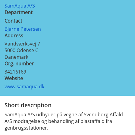
SamAqua A/S
Department
Contact
Bjarne Petersen
Address
Vandværksvej 7
5000
Odense C
Dänemark
Org. number
34216169
Website
www.samaqua.dk
Short description
SamAqua A/S udbyder på vegne af Svendborg Affald
A/S modtagelse og behandling af plastaffald fra
genbrugsstationer.