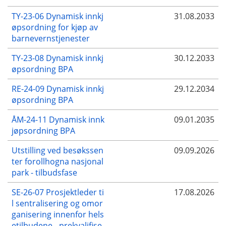
TY-23-06 Dynamisk innkj
31.08.2033
øpsordning for kjøp av
barnevernstjenester
TY-23-08 Dynamisk innkj
30.12.2033
øpsordning BPA
RE-24-09 Dynamisk innkj
29.12.2034
øpsordning BPA
ÅM-24-11 Dynamisk innk
09.01.2035
jøpsordning BPA
Utstilling ved besøkssen
09.09.2026
ter forollhogna nasjonal
park - tilbudsfase
SE-26-07 Prosjektleder ti
17.08.2026
l sentralisering og omor
ganisering innenfor hels
etilbudene - prekvalifise