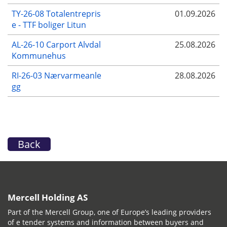
TY-26-08 Totalentrepris
01.09.2026
e - TTF boliger Litun
AL-26-10 Carport Alvdal
25.08.2026
Kommunehus
RI-26-03 Nærvarmeanle
28.08.2026
gg
Back
Mercell Holding AS
Part of the Mercell Group, one of Europe’s leading providers
of e tender systems and information between buyers and