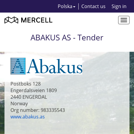
Polska
Contact us
Sign in
Togg
navi
ABAKUS AS - Tender
Postboks 128
Engerdalsveien 1809
2440
ENGERDAL
Norway
Org number: 983335543
www.abakus.as