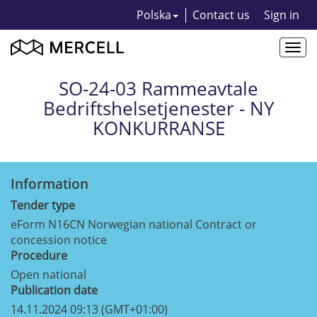
Polska
Contact us
Sign in
Togg
navi
SO-24-03 Rammeavtale
Bedriftshelsetjenester - NY
KONKURRANSE
Information
Tender type
eForm N16CN Norwegian national Contract or
concession notice
Procedure
Open national
Publication date
14.11.2024 09:13 (GMT+01:00)