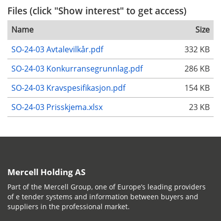
Files (click "Show interest" to get access)
Name
Size
SO-24-03 Avtalevilkår.pdf
332 KB
SO-24-03 Konkurransegrunnlag.pdf
286 KB
SO-24-03 Kravspesifikasjon.pdf
154 KB
SO-24-03 Prisskjema.xlsx
23 KB
Mercell Holding AS
Part of the Mercell Group, one of Europe’s leading providers
of e tender systems and information between buyers and
suppliers in the professional market.