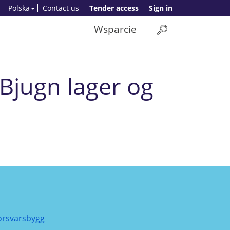
Polska
Contact us
Tender access
Sign in
Wsparcie
 Bjugn lager og
orsvarsbygg