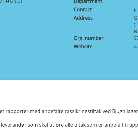
MT+02:00)
Department
Contact
J
Address
G
0
N
Org. number
9
Website
w
t rapporter med anbefalte rassikringstiltak ved Bjugn lag
everandør som skal utføre alle tiltak som er anbefalt i rap