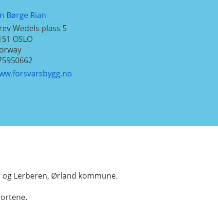
an Børge Rian
rev Wedels plass 5
151
OSLO
orway
75950662
ww.forsvarsbygg.no
er og Lerberen, Ørland kommune.
portene.