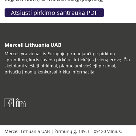
Mercell Lithuania UAB
Mercell yra vienas iš Europoje pirmaujančių e-pirkimų
sprendimų, kuris suveda pirkėjus ir tiekėjus į vieną erdvę. Čia
skelbiami viešieji pirkimai, planuojami viešieji pirkimai,
privačių įmonių konkursai ir kita informacija.
Mercell Lithuania UAB
|
Žirmūnų g. 139
,
LT-09120
Vilnius
,