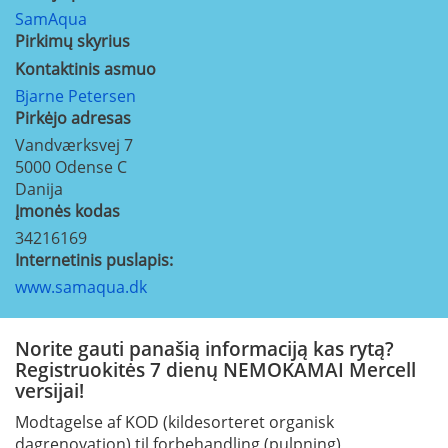
SamAqua
Pirkimų skyrius
Kontaktinis asmuo
Bjarne Petersen
Pirkėjo adresas
Vandværksvej 7
5000
Odense C
Danija
Įmonės kodas
34216169
Internetinis puslapis:
www.samaqua.dk
Norite gauti panašią informaciją kas rytą?
Registruokitės 7 dienų NEMOKAMAI Mercell
versijai!
Modtagelse af KOD (kildesorteret organisk
dagrenovation) til forbehandling (pulpning)