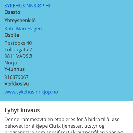
SYKEHUSINNKJØP HF
Osasto
Yhteyshenkilö
Kate-Mari Hagen
Osoite
Postboks 40
Tollbugata 7
9811
VADSØ
Norja
Y-tunnus
916879067
Verkkosivu
www.sykehusinnkjop.no
Lyhyt kuvaus
Denne rammeavtalen etableres for å bidra til å løse
behovet for å kjøpe Citrix tjenester, utstyr og
programvare som spesifisert i kravspesifikasjoner og