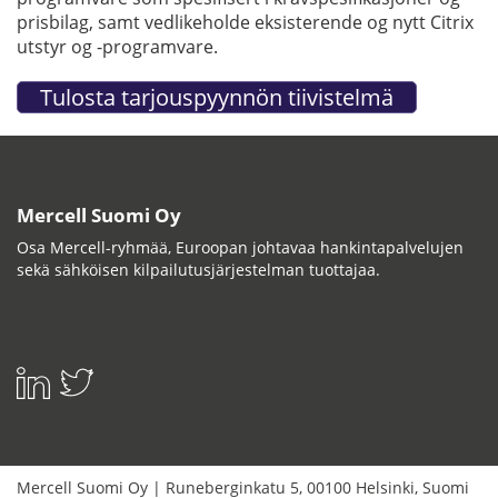
prisbilag, samt vedlikeholde eksisterende og nytt Citrix
utstyr og -programvare.
Mercell Suomi Oy
Osa Mercell-ryhmää, Euroopan johtavaa hankintapalvelujen
sekä sähköisen kilpailutusjärjestelman tuottajaa.
Mercell Suomi Oy
|
Runeberginkatu 5
,
00100
Helsinki
,
Suomi