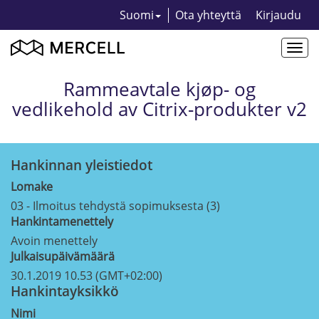
Suomi
Ota yhteyttä
Kirjaudu
Togg
navi
Rammeavtale kjøp- og
vedlikehold av Citrix-produkter v2
Hankinnan yleistiedot
Lomake
03 - Ilmoitus tehdystä sopimuksesta (3)
Hankintamenettely
Avoin menettely
Julkaisupäivämäärä
30.1.2019 10.53 (GMT+02:00)
Hankintayksikkö
Nimi