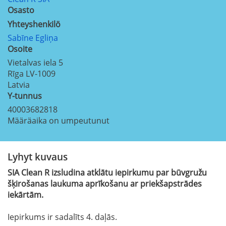
Osasto
Yhteyshenkilö
Sabīne Egliņa
Osoite
Vietalvas iela 5
Rīga
LV-1009
Latvia
Y-tunnus
40003682818
Määräaika on umpeutunut
Lyhyt kuvaus
SIA Clean R izsludina atklātu iepirkumu par būvgružu
šķirošanas laukuma aprīkošanu ar priekšapstrādes
iekārtām.
Iepirkums ir sadalīts 4. daļās.