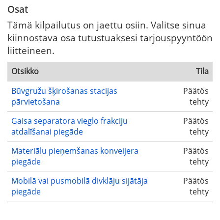
Osat
Tämä kilpailutus on jaettu osiin. Valitse sinua
kiinnostava osa tutustuaksesi tarjouspyyntöön
liitteineen.
Otsikko
Tila
Būvgružu šķirošanas stacijas
Päätös
pārvietošana
tehty
Gaisa separatora vieglo frakciju
Päätös
atdalīšanai piegāde
tehty
Materiālu pieņemšanas konveijera
Päätös
piegāde
tehty
Mobilā vai pusmobilā divklāju sijātāja
Päätös
piegāde
tehty