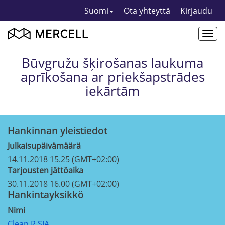
Suomi
Ota yhteyttä
Kirjaudu
Togg
navi
Būvgružu šķirošanas laukuma
aprīkošana ar priekšapstrādes
iekārtām
Hankinnan yleistiedot
Julkaisupäivämäärä
14.11.2018 15.25 (GMT+02:00)
Tarjousten jättöaika
30.11.2018 16.00 (GMT+02:00)
Hankintayksikkö
Nimi
Clean R SIA