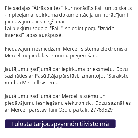
Pie sadaļas "Ātrās saites", kur norādīts Faili un to skaits
- ir pieejama iepirkuma dokumentācija un norādījumi
piedāvājuma iesniegšanai.
Lai piekļūtu sadaļai "Faili", spiediet pogu "Izrādīt
interesi" lapas augšpusē.
Piedāvājumi iesniedzami Mercell sistēmā elektroniski.
Mercell nepiedalās lēmumu pieņemšanā.
Jautājumu gadījumā par iepirkuma priekšmetu, lūdzu
sazināties ar Pasūtītāja pārstāvi, izmantojot "Sarakste"
moduli Mercell sistēmā.
Jautājumu gadījumā par Mercell sistēmu un
piedāvājumu iesniegšanu elektroniski, lūdzu sazināties
ar Mercell pārstāvi Jāni Ozolu pa tālr. 27763529