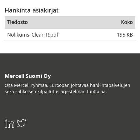
Hankinta-asiakirjat
Tiedosto
Koko
Nolikums_Clean R.pdf
195 KB
Mercell Suomi Oy
Osa Mercell-ryhmää, Euroopan johtavaa hankintapalvelujen
sekä sähköisen kilpailutusjärjestelman tuottajaa.