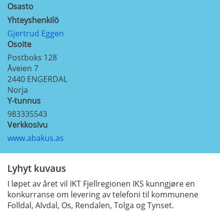
Osasto
Yhteyshenkilö
Gjertrud Eggen
Osoite
Postboks 128
Åveien 7
2440
ENGERDAL
Norja
Y-tunnus
983335543
Verkkosivu
www.abakus.as
Lyhyt kuvaus
I løpet av året vil IKT Fjellregionen IKS kunngjøre en
konkurranse om levering av telefoni til kommunene
Folldal, Alvdal, Os, Rendalen, Tolga og Tynset.