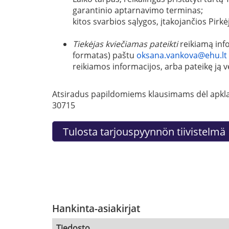
garantinio aptarnavimo terminas;
kitos svarbios sąlygos, įtakojančios Pir
Tiekėjas kviečiamas pateikti
reikiamą info
formatas) paštu
oksana.vankova@ehu.lt
reikiamos informacijos, arba pateikę ją 
Atsiradus papildomiems klausimams dėl apklau
30715
Hankinta-asiakirjat
Tiedosto