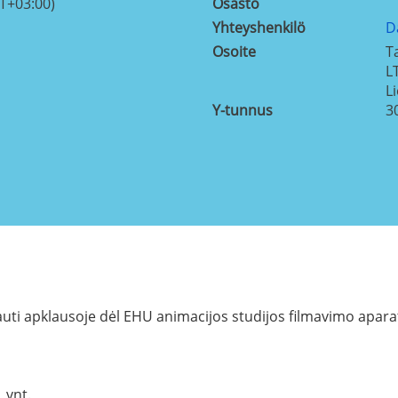
T+03:00)
Osasto
Yhteyshenkilö
D
Osoite
T
L
L
Y-tunnus
3
auti apklausoje dėl EHU animacijos studijos filmavimo apara
 vnt.