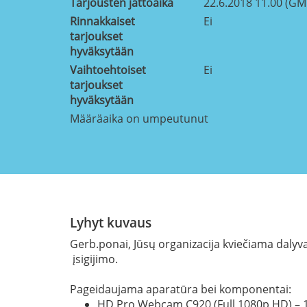
Tarjousten jättöaika
22.6.2018 11.00 (GM
Rinnakkaiset
Ei
tarjoukset
hyväksytään
Vaihtoehtoiset
Ei
tarjoukset
hyväksytään
Määräaika on umpeutunut
Lyhyt kuvaus
Gerb.ponai, Jūsų organizacija kviečiama dalyv
įsigijimo.
Pageidaujama aparatūra bei komponentai:
HD Pro Webcam С920 (Full 1080p HD) – 1