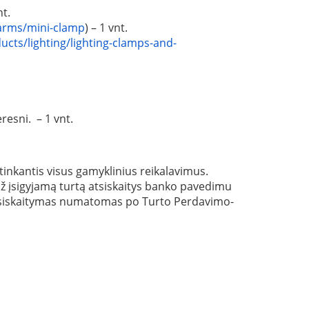
t.
-arms/mini-clamp
) – 1 vnt.
cts/lighting/lighting-clamps-and-
esni. – 1 vnt.
itinkantis visus gamyklinius reikalavimus.
 už įsigyjamą turtą atsiskaitys banko pavedimu
s atsiskaitymas numatomas po Turto Perdavimo-