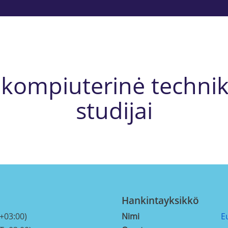
 kompiuterinė technik
studijai
Hankintayksikkö
+03:00)
Nimi
E