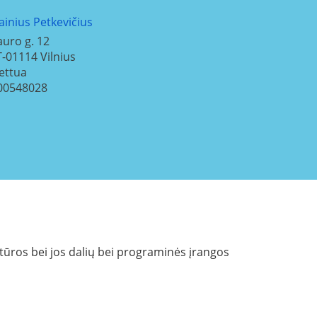
ainius Petkevičius
auro g. 12
T-01114
Vilnius
iettua
00548028
tūros bei jos dalių bei programinės įrangos