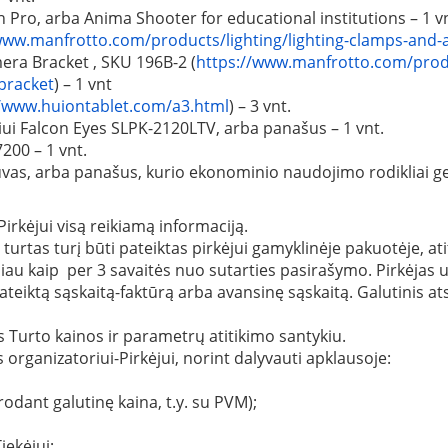
Pro, arba Anima Shooter for educational institutions – 1 vn
www.manfrotto.com/products/lighting/lighting-clamps-and
era Bracket , SKU 196B-2 (
https://www.manfrotto.com/produ
bracket
) – 1 vnt
//www.huiontablet.com/a3.html
) – 3 vnt.
iui Falcon Eyes SLPK-2120LTV, arba panašus – 1 vnt.
00 – 1 vnt.
s, arba panašus, kurio ekonominio naudojimo rodikliai ger
 Pirkėjui visą reikiamą informaciją.
 turtas turį būti pateiktas pirkėjui gamyklinėje pakuotėje, at
vėliau kaip per 3 savaitės nuo sutarties pasirašymo. Pirkėjas
 pateiktą sąskaitą-faktūrą arba avansinę sąskaitą. Galutini
 Turto kainos ir parametrų atitikimo santykiu.
 organizatoriui-Pirkėjui, norint dalyvauti apklausoje:
rodant galutinę kaina, t.y. su PVM);
iekėjui;