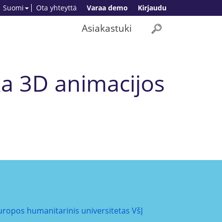
Suomi
Ota yhteyttä
Varaa demo
Kirjaudu
Asiakastuki
a 3D animacijos
uropos humanitarinis universitetas VšĮ