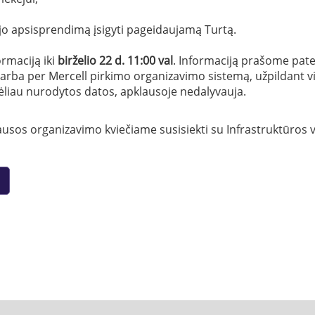
kėjo apsisprendimą įsigyti pageidaujamą Turtą.
rmaciją iki
birželio 22 d. 11:00 val
. Informaciją prašome pate
arba per Mercell pirkimo organizavimo sistemą, užpildant vi
vėliau nurodytos datos, apklausoje nedalyvauja.
sos organizavimo kviečiame susisiekti su Infrastruktūros 