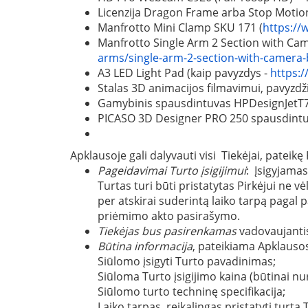
Licenzija Dragon Frame arba Stop Motion 
Manfrotto Mini Clamp SKU 171 (
https://
Manfrotto Single Arm 2 Section with Cam
arms/single-arm-2-section-with-camera-
A3 LED Light Pad (kaip pavyzdys -
https:
Stalas 3D animacijos filmavimui, pavyzdž
Gamybinis spausdintuvas HPDesignJetT72
PICASO 3D Designer PRO 250 spausdintuva
Apklausoje gali dalyvauti visi Tiekėjai, pateikę
Pageidavimai Turto įsigijimui
: Įsigyjamas
Turtas turi būti pristatytas Pirkėjui ne 
per atskirai suderintą laiko tarpą pagal
priėmimo akto pasirašymo.
Tiekėjas bus pasirenkamas
vadovaujantis
Būtina informacija
, pateikiama Apklausos
Siūlomo įsigyti Turto pavadinimas;
Siūloma Turto įsigijimo kaina (būtinai nu
Siūlomo turto techninę specifikacija;
Laiko tarpas, reikalingas pristatyti turtą T