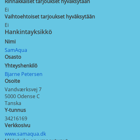
Rinnakkaiset tarjoukset hyväksytään
Ei
Vaihtoehtoiset tarjoukset hyväksytään
Ei
Hankintayksikkö
Nimi
SamAqua
Osasto
Yhteyshenkilö
Bjarne Petersen
Osoite
Vandværksvej 7
5000
Odense C
Tanska
Y-tunnus
34216169
Verkkosivu
www.samaqua.dk