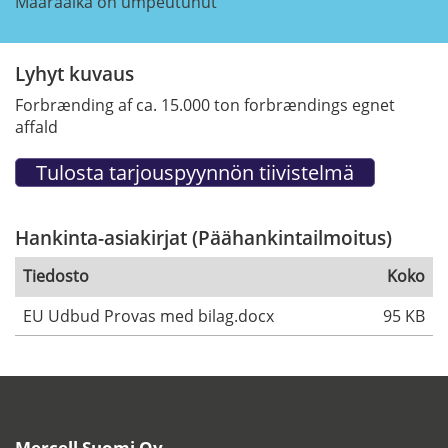
Määräaika on umpeutunut
Lyhyt kuvaus
Forbrænding af ca. 15.000 ton forbrændings egnet
affald
Hankinta-asiakirjat (Päähankintailmoitus)
Tiedosto
Koko
EU Udbud Provas med bilag.docx
95 KB
Mercell Suomi Oy