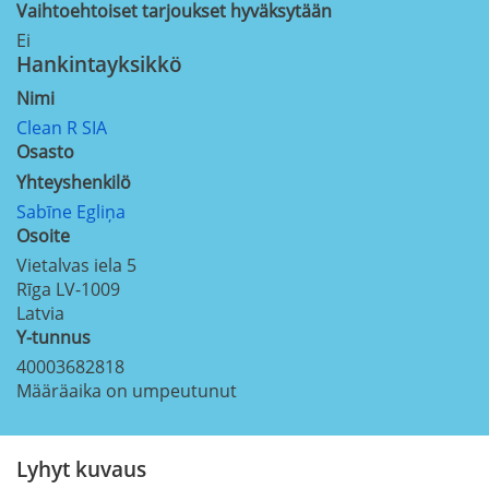
Vaihtoehtoiset tarjoukset hyväksytään
Ei
Hankintayksikkö
Nimi
Clean R SIA
Osasto
Yhteyshenkilö
Sabīne Egliņa
Osoite
Vietalvas iela 5
Rīga
LV-1009
Latvia
Y-tunnus
40003682818
Määräaika on umpeutunut
Lyhyt kuvaus