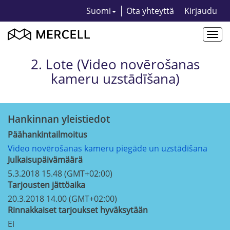
Suomi
Ota yhteyttä
Kirjaudu
Togg
navi
2. Lote (Video novērošanas
kameru uzstādīšana)
Hankinnan yleistiedot
Päähankintailmoitus
Video novērošanas kameru piegāde un uzstādīšana
Julkaisupäivämäärä
5.3.2018 15.48 (GMT+02:00)
Tarjousten jättöaika
20.3.2018 14.00 (GMT+02:00)
Rinnakkaiset tarjoukset hyväksytään
Ei