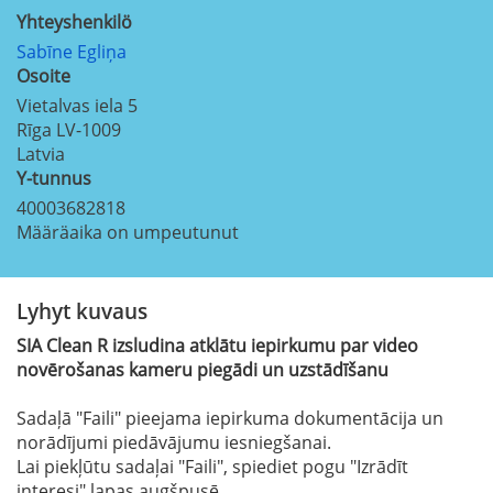
Yhteyshenkilö
Sabīne Egliņa
Osoite
Vietalvas iela 5
Rīga
LV-1009
Latvia
Y-tunnus
40003682818
Määräaika on umpeutunut
Lyhyt kuvaus
SIA Clean R izsludina atklātu iepirkumu par video
novērošanas kameru piegādi un uzstādīšanu
Sadaļā "Faili" pieejama iepirkuma dokumentācija un
norādījumi piedāvājumu iesniegšanai.
Lai piekļūtu sadaļai "Faili", spiediet pogu "Izrādīt
interesi" lapas augšpusē.