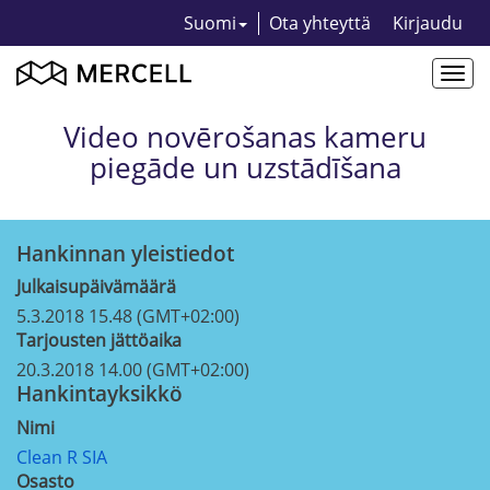
Suomi
Ota yhteyttä
Kirjaudu
Togg
navi
Video novērošanas kameru
piegāde un uzstādīšana
Hankinnan yleistiedot
Julkaisupäivämäärä
5.3.2018 15.48 (GMT+02:00)
Tarjousten jättöaika
20.3.2018 14.00 (GMT+02:00)
Hankintayksikkö
Nimi
Clean R SIA
Osasto