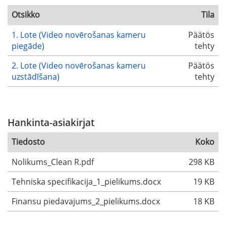
Otsikko
Tila
1. Lote (Video novērošanas kameru
Päätös
piegāde)
tehty
2. Lote (Video novērošanas kameru
Päätös
uzstādīšana)
tehty
Hankinta-asiakirjat
Tiedosto
Koko
Nolikums_Clean R.pdf
298 KB
Tehniska specifikacija_1_pielikums.docx
19 KB
Finansu piedavajums_2_pielikums.docx
18 KB