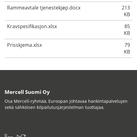
Rammeavtale tjenestekjøp.docx
213
KB
Kravspesifikasjon.xlsx
85
KB
Prisskjema.xlsx
79
KB
Mercell Suomi Oy
Osa Mercell-ryhmää, Euroopan johtavaa hankintapalvelujen
sekä sähköisen kilpailutusjärjestelman tuottajaa.