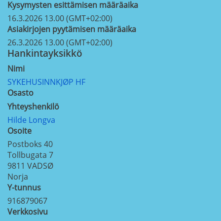
Kysymysten esittämisen määräaika
16.3.2026 13.00 (GMT+02:00)
Asiakirjojen pyytämisen määräaika
26.3.2026 13.00 (GMT+02:00)
Hankintayksikkö
Nimi
SYKEHUSINNKJØP HF
Osasto
Yhteyshenkilö
Hilde Longva
Osoite
Postboks 40
Tollbugata 7
9811
VADSØ
Norja
Y-tunnus
916879067
Verkkosivu