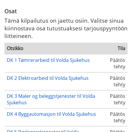
Osat
Tämä kilpailutus on jaettu osiin. Valitse sinua
kiinnostava osa tutustuaksesi tarjouspyyntöön
liitteineen.
Otsikko
Tila
DK 1 Tømrerarbeid til Volda Sjukehus
Päätös
tehty
DK 2 Elektroarbeid til Volda Sjukehus
Päätös
tehty
DK 3 Maler og beleggstjenester til Volda
Päätös
Sjukehus
tehty
DK 4 Byggautomasjon til Volda Sjukehus
Päätös
tehty
DK 5 Rørleggertjenester til Volda
Päätös