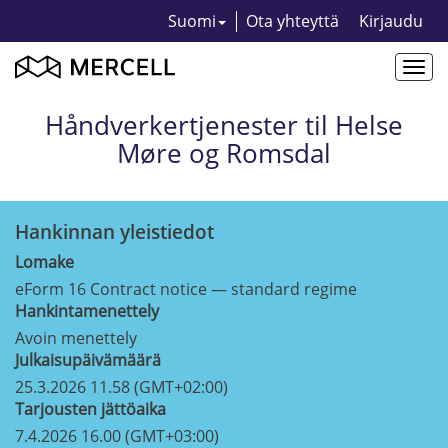
Suomi
Ota yhteyttä
Kirjaudu
Togg
navi
Håndverkertjenester til Helse
Møre og Romsdal
Hankinnan yleistiedot
Lomake
eForm 16 Contract notice — standard regime
Hankintamenettely
Avoin menettely
Julkaisupäivämäärä
25.3.2026 11.58 (GMT+02:00)
Tarjousten jättöaika
7.4.2026 16.00 (GMT+03:00)